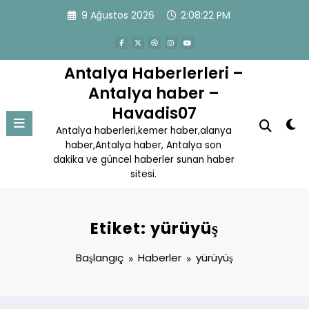
İçeriğe
9 Ağustos 2026
2:08:22 PM
atla
Antalya Haberlerleri –
Antalya haber –
Havadis07
Antalya haberleri,kemer haber,alanya
haber,Antalya haber, Antalya son
dakika ve güncel haberler sunan haber
sitesi.
Etiket: yürüyüş
Başlangıç
Haberler
yürüyüş