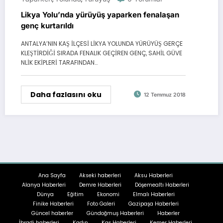
Likya Yolu’nda yürüyüş yaparken fenalaşan
genç kurtarıldı
ANTALYA’NIN KAŞ İLÇESİ LİKYA YOLUNDA YÜRÜYÜŞ GERÇE
KLEŞTİRDİĞİ SIRADA FENALIK GEÇİREN GENÇ, SAHİL GÜVE
NLİK EKİPLERİ TARAFINDAN…
Daha fazlasını oku
12 Temmuz 2018
Ana Sayfa
Akseki haberleri
Aksu Haberleri
Alanya Haberleri
Demre Haberleri
Döşemealtı Haberleri
Dünya
Eğitim
Ekonomi
Elmalı Haberleri
Finike Haberleri
Foto Galeri
Gazipaşa Haberleri
Güncel haberler
Gündoğmuş Haberleri
Haberler
İbradi haberleri
Kadın
Kaş Haberleri
Kemer Haberleri