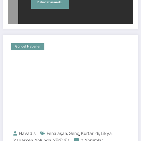
Daha fazlasını oku
Güncel Haberler
Havadis
Fenalaşan
Genç
Kurtarıldı
Likya
,
,
,
,
Yaparken
Yolunda
Yürüyüş
0 Yorumlar
,
,