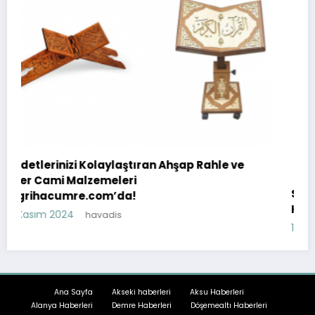
tıran Ahşap Rahle ve
Sapanca’da Doğa ile İç İçe Bi
Kirala
18 Temmuz 2023
havadis
Ana Sayfa
Akseki haberleri
Aksu Haberleri