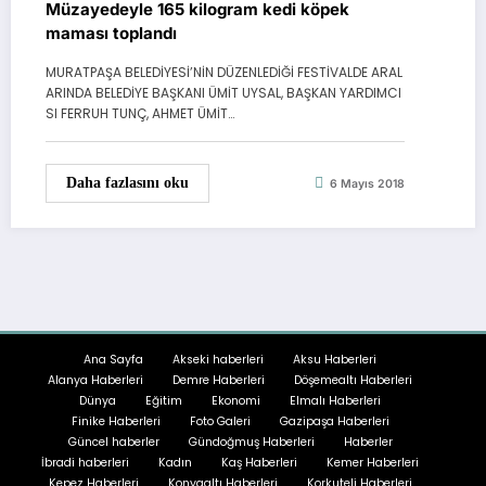
Müzayedeyle 165 kilogram kedi köpek
maması toplandı
MURATPAŞA BELEDİYESİ’NİN DÜZENLEDİĞİ FESTİVALDE ARAL
ARINDA BELEDİYE BAŞKANI ÜMİT UYSAL, BAŞKAN YARDIMCI
SI FERRUH TUNÇ, AHMET ÜMİT…
Daha fazlasını oku
6 Mayıs 2018
Ana Sayfa
Akseki haberleri
Aksu Haberleri
Alanya Haberleri
Demre Haberleri
Döşemealtı Haberleri
Dünya
Eğitim
Ekonomi
Elmalı Haberleri
Finike Haberleri
Foto Galeri
Gazipaşa Haberleri
Güncel haberler
Gündoğmuş Haberleri
Haberler
İbradi haberleri
Kadın
Kaş Haberleri
Kemer Haberleri
Kepez Haberleri
Konyaaltı Haberleri
Korkuteli Haberleri