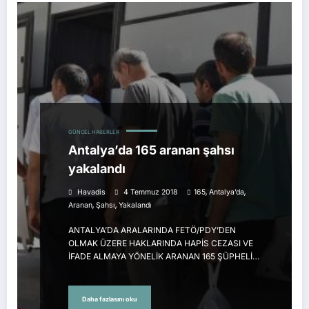
GÜNCEL HABERLER
Antalya’da 165 aranan şahsı
yakalandı
,
,
Havadis
4 Temmuz 2018
165
Antalya’da
,
,
Aranan
Şahsı
Yakalandı
ANTALYA’DA ARALARINDA FETÖ/PDY’DEN
OLMAK ÜZERE HAKLARINDA HAPİS CEZASI VE
İFADE ALMAYA YÖNELİK ARANAN 165 ŞÜPHELİ…
Daha fazlasını oku