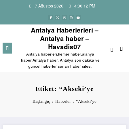
İçeriğe
7 Ağustos 2026
4:30:12 PM
atla
Antalya Haberlerleri –
Antalya haber –
Havadis07
Antalya haberleri,kemer haber,alanya
haber,Antalya haber, Antalya son dakika ve
güncel haberler sunan haber sitesi.
Etiket: “Akseki’ye
Başlangıç
Haberler
“Akseki’ye