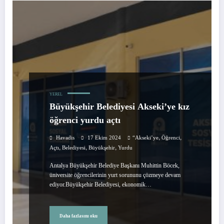
YEREL
Büyükşehir Belediyesi Akseki’ye kız
öğrenci yurdu açtı
,
,
Havadis
17 Ekim 2024
“Akseki’ye
Öğrenci
,
,
,
Açtı
Belediyesi
Büyükşehir
Yurdu
Antalya Büyükşehir Belediye Başkanı Muhittin Böcek,
üniversite öğrencilerinin yurt sorununu çözmeye devam
ediyor.Büyükşehir Belediyesi, ekonomik…
Daha fazlasını oku