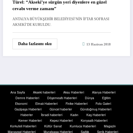
Türel: “Akseki’ye sürgün yeri diyenlere en güzel
cevabı verme zamanı”
ANTALYA BÜYÜKŞEHİR BELEDİYESİ’NİN İFTAR SOFRASI
AKSEKİ’DE KURULDU.
Daha fazlasını oku
13 Haziran 2018
Ana Sayfa
Akseki haberleri
Aksu Haberleri
Alanya Haberleri
Demre Haberleri
Döşemealtı Haberleri
Dünya
Eğitim
Ekonomi
Elmalı Haberleri
Finike Haberleri
Foto Galeri
Gazipaşa Haberleri
Güncel haberler
Gündoğmuş Haberleri
Haberler
İbradi haberleri
Kadın
Kaş Haberleri
Kemer Haberleri
Kepez Haberleri
Konyaaltı Haberleri
Korkuteli Haberleri
Kültür Sanat
Kumluca Haberleri
Magazin
Manavgat Haberleri
Muratpaşa Haberleri
Sağlık
Serik Haberleri