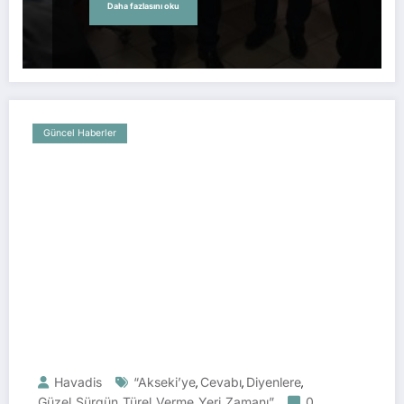
Daha fazlasını oku
Güncel Haberler
Havadis
“Akseki’ye
Cevabı
Diyenlere
,
,
,
Güzel
Sürgün
Türel
Verme
Yeri
Zamanı”
0
,
,
,
,
,