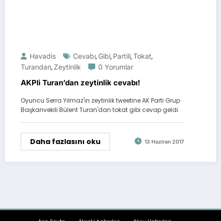
Havadis
Cevabı
Gibi
Partili
Tokat
,
,
,
,
Turandan
Zeytinlik
0 Yorumlar
,
AKPli Turan’dan zeytinlik cevabı!
Oyuncu Serra Yılmaz'ın zeytinlik tweetine AK Parti Grup
Başkanvekili Bülent Turan'dan tokat gibi cevap geldi.
Daha fazlasını oku
13 Haziran 2017