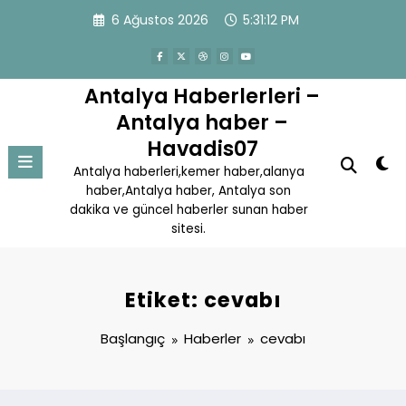
İçeriğe
6 Ağustos 2026
5:31:12 PM
atla
Antalya Haberlerleri –
Antalya haber –
Havadis07
Antalya haberleri,kemer haber,alanya
haber,Antalya haber, Antalya son
dakika ve güncel haberler sunan haber
sitesi.
Etiket: cevabı
Başlangıç
Haberler
cevabı