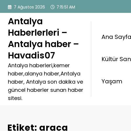
İçeriğe
7 Ağustos 2026
7:15:51 AM
atla
Antalya
Haberlerleri –
Ana Sayf
Antalya haber –
Havadis07
Kültür Sa
Antalya haberleri,kemer
haber,alanya haber,Antalya
Yaşam
haber, Antalya son dakika ve
güncel haberler sunan haber
sitesi.
Etiket: araca