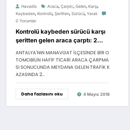
,
,
,
,
Havadis
Araca
Çarptı:
Gelen
Karşı
,
,
,
,
Kaybeden
Kontrolü
Şeritten
Sürücü
Yaralı
0 Yorumlar
Kontrolü kaybeden sürücü karşı
şeritten gelen araca çarptı: 2
yaralı
ANTALYA'NIN MANAVGAT İLÇESİNDE BİR O
TOMOBİLİN HAFİF TİCARİ ARACA ÇARPMA
SI SONUCUNDA MEYDANA GELEN TRAFİK K
AZASINDA 2…
Daha fazlasını oku
4 Mayıs 2018