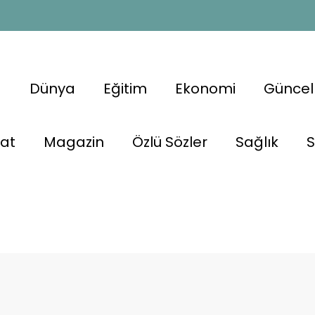
a
Dünya
Eğitim
Ekonomi
Güncel
nat
Magazin
Özlü Sözler
Sağlık
S