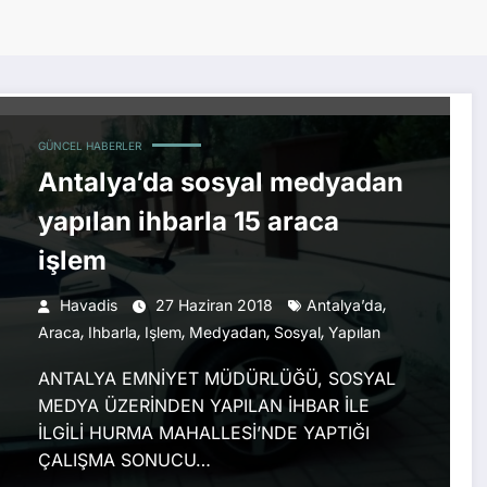
GÜNCEL HABERLER
Antalya’da sosyal medyadan
yapılan ihbarla 15 araca
işlem
,
Havadis
27 Haziran 2018
Antalya’da
,
,
,
,
,
Araca
Ihbarla
Işlem
Medyadan
Sosyal
Yapılan
ANTALYA EMNİYET MÜDÜRLÜĞÜ, SOSYAL
MEDYA ÜZERİNDEN YAPILAN İHBAR İLE
İLGİLİ HURMA MAHALLESİ’NDE YAPTIĞI
ÇALIŞMA SONUCU…