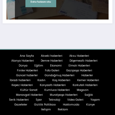
Daha fazlasını oku
Ana Sayfa
Akseki haberleri
Aksu Haberleri
Alanya Haberleri
Demre Haberleri
Döşemealtı Haberleri
Dünya
Eğitim
Ekonomi
Elmalı Haberleri
Finike Haberleri
Foto Galeri
Gazipaşa Haberleri
Güncel haberler
Gündoğmuş Haberleri
Haberler
İbradi haberleri
Kadın
Kaş Haberleri
Kemer Haberleri
Kepez Haberleri
Konyaaltı Haberleri
Korkuteli Haberleri
Kültür Sanat
Kumluca Haberleri
Magazin
Manavgat Haberleri
Muratpaşa Haberleri
Sağlık
Serik Haberleri
Spor
Teknoloji
Video Galeri
Yaşam
Gazeteler
Gizlilik Politikası
Hakkımızda
Künye
İletişim
Reklam