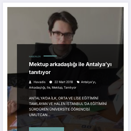
HABERLER
Mektup arkadaşlığı ile Antalya’yı
tanıtıyor
,
Havadis
22 Mart 2018
Antalya’yı
,
,
,
Arkadaşlığı
Ile
Mektup
Tanıtıyor
ANTALYA’DA İLK, ORTA VE LİSE EĞİTİMİNİ
TAMLAYAN VE HALEN İSTANBUL’DA EĞİTİMİNİ
SÜRDÜREN ÜNİVERSİTE ÖĞRENCİSİ
UMUTCAN…