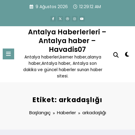
İçeriğe
9 Ağustos 2026
12:29:12 AM
atla
Antalya Haberlerleri –
Antalya haber –
Havadis07
Antalya haberleri,kemer haber,alanya
haber,Antalya haber, Antalya son
dakika ve güncel haberler sunan haber
sitesi.
Etiket: arkadaşlığı
Başlangıç
Haberler
arkadaşlığı