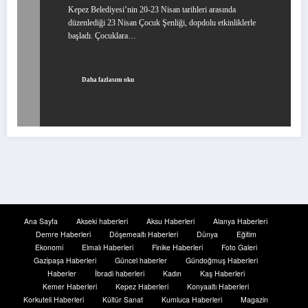
Kepez Belediyesi’nin 20-23 Nisan tarihleri arasında
düzenlediği 23 Nisan Çocuk Şenliği, dopdolu etkinliklerle
başladı. Çocuklara…
Daha fazlasını oku
Ana Sayfa
Akseki haberleri
Aksu Haberleri
Alanya Haberleri
Demre Haberleri
Döşemealtı Haberleri
Dünya
Eğitim
Ekonomi
Elmalı Haberleri
Finike Haberleri
Foto Galeri
Gazipaşa Haberleri
Güncel haberler
Gündoğmuş Haberleri
Haberler
İbradi haberleri
Kadın
Kaş Haberleri
Kemer Haberleri
Kepez Haberleri
Konyaaltı Haberleri
Korkuteli Haberleri
Kültür Sanat
Kumluca Haberleri
Magazin