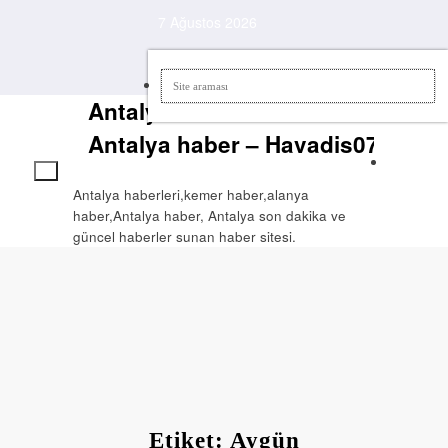
İçeriğe
7 Ağustos 2026
atla
Antalya Haberlerleri –
Antalya haber – Havadis07
Antalya haberleri,kemer haber,alanya
haber,Antalya haber, Antalya son dakika ve
güncel haberler sunan haber sitesi.
Etiket: Aygün