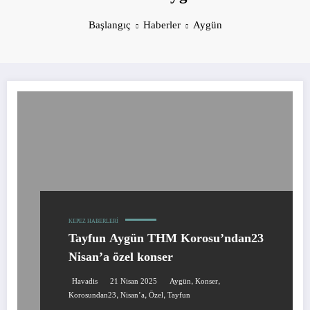
Başlangıç
Haberler
Aygün
KEPEZ HABERLERI
Tayfun Aygün THM Korosu’ndan23
Nisan’a özel konser
,
,
Havadis
21 Nisan 2025
Aygün
Konser
,
,
,
Korosundan23
Nisan’a
Özel
Tayfun