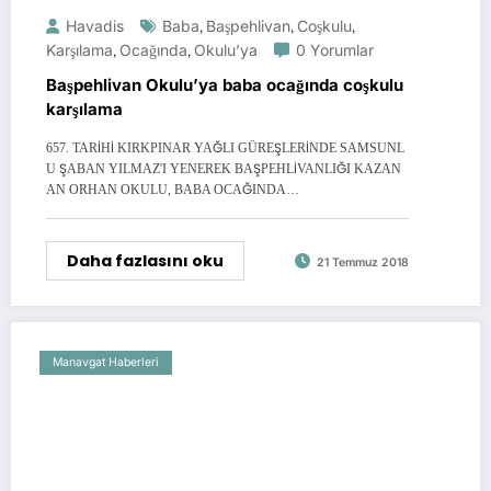
Havadis
Baba
,
Başpehlivan
,
Coşkulu
,
Karşılama
,
Ocağında
,
Okulu’ya
0 Yorumlar
Başpehlivan Okulu’ya baba ocağında coşkulu
karşılama
657. TARİHİ KIRKPINAR YAĞLI GÜREŞLERİNDE SAMSUNL
U ŞABAN YILMAZ'I YENEREK BAŞPEHLİVANLIĞI KAZAN
AN ORHAN OKULU, BABA OCAĞINDA…
Daha fazlasını oku
21 Temmuz 2018
Manavgat Haberleri