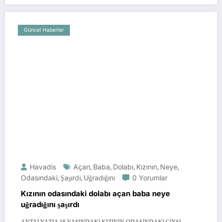
Güncel Haberler
Havadis
Açan
,
Baba
,
Dolabı
,
Kızının
,
Neye
,
Odasındaki
,
Şaşırdı
,
Uğradığını
0 Yorumlar
Kızının odasındaki dolabı açan baba neye
uğradığını şaşırdı
ANTALYA'DA 18 YAŞINDAKİ KIZININ ODASINDAKİ GİYSİ