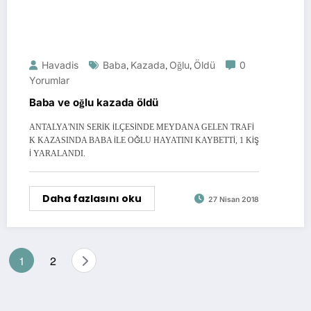
Havadis
Baba
,
Kazada
,
Oğlu
,
Öldü
0
Yorumlar
Baba ve oğlu kazada öldü
ANTALYA'NIN SERİK İLÇESİNDE MEYDANA GELEN TRAFİ
K KAZASINDA BABA İLE OĞLU HAYATINI KAYBETTİ, 1 KİŞ
İ YARALANDI.
Daha fazlasını oku
27 Nisan 2018
Yazı
1
2
sayfalandırması