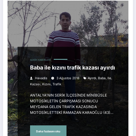
SERIK HABERLERI
Baba ile kızını trafik kazası ayırdı
,
,
,
Havadis
3 Ağustos 2018
Ayırdı
Baba
Ile
,
,
Kazası
Kızını
Trafik
ANTALYA'NIN SERİK İLÇESİNDE MİNİBÜSLE
MOTOSİKLETİN ÇARPIŞMASI SONUCU
MEYDANA GELEN TRAFİK KAZASINDA
MOTOSİKLETTEKİ RAMAZAN KARAOĞLU (43)…
Daha fazlasını oku