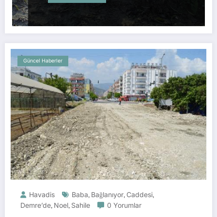
Güncel Haberler
Havadis
Baba
,
Bağlanıyor
,
Caddesi
,
Demre’de
,
Noel
,
Sahile
0 Yorumlar