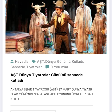
Havadis
AŞT
Dünya
Günü’nü
Kutladı
,
,
,
,
Sahnede
Tiyatrolar
0 Yorumlar
,
AŞT Dünya Tiyatrolar Günü’nü sahnede
kutladı
ANTALYA ŞEHİR TİYATROSU (AŞT) 27 MART DÜNYA TİYATR
OLAR GÜNÜ’NDE ‘KAFATASI’ ADLI OYUNUNU ÜCRETSİZ SAH
NELEDİ.