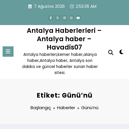
İçeriğe
7 Ağustos 2026
2:53:36 AM
atla
Antalya Haberlerleri –
Antalya haber –
Havadis07
Antalya haberleri,kemer haber,alanya
haber,Antalya haber, Antalya son
dakika ve güncel haberler sunan haber
sitesi.
Etiket: Günü’nü
Başlangıç
Haberler
Günü’nü