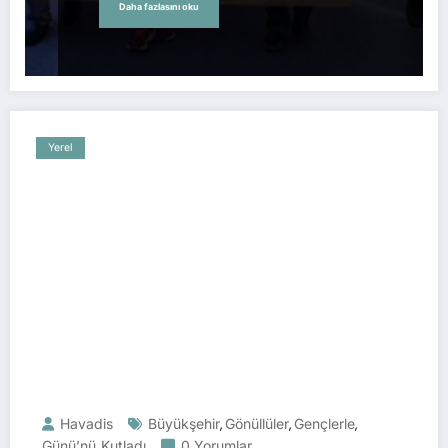
Daha fazlasını oku
Yerel
Havadis
Büyükşehir
Gönüllüler
Gençlerle
,
,
,
Günü’nü
Kutladı
0 Yorumlar
,