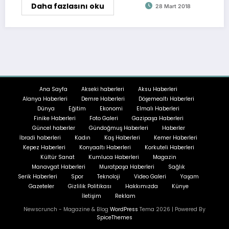
Daha fazlasını oku
28 Mart 2018
Ana Sayfa
Akseki haberleri
Aksu Haberleri
Alanya Haberleri
Demre Haberleri
Döşemealtı Haberleri
Dünya
Eğitim
Ekonomi
Elmalı Haberleri
Finike Haberleri
Foto Galeri
Gazipaşa Haberleri
Güncel haberler
Gündoğmuş Haberleri
Haberler
İbradi haberleri
Kadın
Kaş Haberleri
Kemer Haberleri
Kepez Haberleri
Konyaaltı Haberleri
Korkuteli Haberleri
Kültür Sanat
Kumluca Haberleri
Magazin
Manavgat Haberleri
Muratpaşa Haberleri
Sağlık
Serik Haberleri
Spor
Teknoloji
Video Galeri
Yaşam
Gazeteler
Gizlilik Politikası
Hakkımızda
Künye
İletişim
Reklam
Newscrunch - Magazine & Blog
WordPress
Tema 2026 | Powered By
SpiceThemes