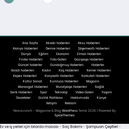
sayfalandırması
Ana Sayfa
Akseki haberleri
Aksu Haberleri
Alanya Haberleri
Demre Haberleri
Döşemealtı Haberleri
Dünya
Eğitim
Ekonomi
Elmalı Haberleri
Finike Haberleri
Foto Galeri
Gazipaşa Haberleri
Güncel haberler
Gündoğmuş Haberleri
Haberler
İbradi haberleri
Kadın
Kaş Haberleri
Kemer Haberleri
Kepez Haberleri
Konyaaltı Haberleri
Korkuteli Haberleri
Kültür Sanat
Kumluca Haberleri
Magazin
Manavgat Haberleri
Muratpaşa Haberleri
Sağlık
Serik Haberleri
Spor
Teknoloji
Video Galeri
Yaşam
Gazeteler
Gizlilik Politikası
Hakkımızda
Künye
İletişim
Reklam
Newscrunch - Magazine & Blog
WordPress
Tema 2026 | Powered By
SpiceThemes
Ev ve iş yerleri için bilardo masası
-
Saç Bakımı
-
Şampuan Çeşitleri
-