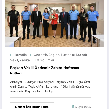
Havadis
Özdemir
Başkan
Haftasını
Kutladı
,
,
,
,
Vekili
Zabıta
0 Yorumlar
,
Başkan Vekili Özdemir Zabıta Haftasını
kutladı
Antalya Büyükşehir Belediyesi Başkan Vekili Büşra Özd
emir, Zabıta Teşkilatı’nın kuruluşun 199.yıl dönümü kap
samında Büyükşehir Belediyesi…
Daha fazlasını oku
5 Eylül 2025