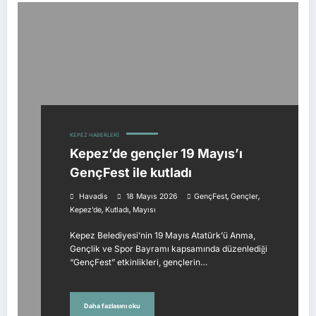
KEPEZ HABERLERI
Kepez’de gençler 19 Mayıs’ı
GençFest ile kutladı
,
,
Havadis
18 Mayıs 2026
GençFest
Gençler
,
,
Kepez’de
Kutladı
Mayısı
Kepez Belediyesi’nin 19 Mayıs Atatürk’ü Anma,
Gençlik ve Spor Bayramı kapsamında düzenlediği
“GençFest” etkinlikleri, gençlerin…
Daha fazlasını oku