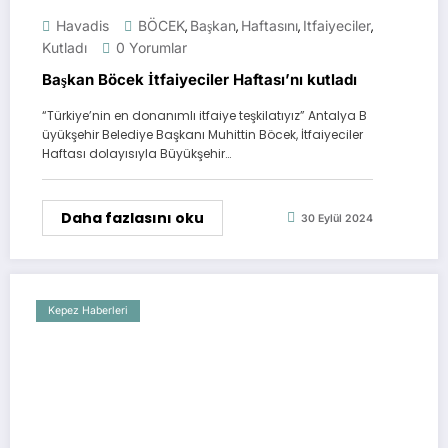
Havadis
BÖCEK
Başkan
Haftasını
Itfaiyeciler
,
,
,
,
Kutladı
0 Yorumlar
Başkan Böcek İtfaiyeciler Haftası’nı kutladı
“Türkiye’nin en donanımlı itfaiye teşkilatıyız” Antalya B
üyükşehir Belediye Başkanı Muhittin Böcek, İtfaiyeciler
Haftası dolayısıyla Büyükşehir…
Daha fazlasını oku
30 Eylül 2024
Kepez Haberleri