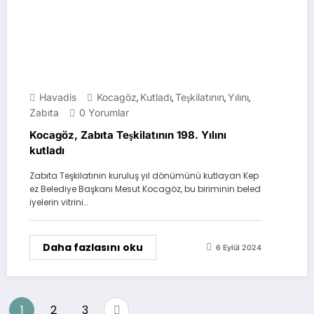
Havadis
Kocagöz
Kutladı
Teşkilatının
Yılını
,
,
,
,
Zabıta
0 Yorumlar
Kocagöz, Zabıta Teşkilatının 198. Yılını
kutladı
Zabıta Teşkilatının kuruluş yıl dönümünü kutlayan Kep
ez Belediye Başkanı Mesut Kocagöz, bu biriminin beled
iyelerin vitrini…
Daha fazlasını oku
6 Eylül 2024
Yazı
1
2
3