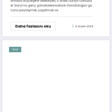
Antalya Büyükşehir Belediyesi, 5 Aralık Dünya Gönüllül
er Günü’nü genç gönüllülerle kutladı.Gönüllülüğün gü
cünü paylaşmak, yaşatmak ve…
Daha fazlasını oku
6 Aralık 2024
Yerel