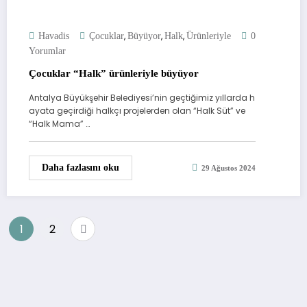
,
,
,
Havadis
Çocuklar
Büyüyor
Halk
Ürünleriyle
0
Yorumlar
Çocuklar “Halk” ürünleriyle büyüyor
Antalya Büyükşehir Belediyesi’nin geçtiğimiz yıllarda h
ayata geçirdiği halkçı projelerden olan “Halk Süt” ve
“Halk Mama” …
Daha fazlasını oku
29 Ağustos 2024
Yazı
1
2
sayfalandırması