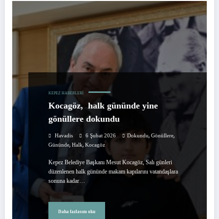
KEPEZ HABERLERI
Kocagöz, halk gününde yine
gönüllere dokundu
,
,
Havadis
6 Şubat 2026
Dokundu
Gönüllere
,
,
Gününde
Halk
Kocagöz
Kepez Belediye Başkanı Mesut Kocagöz, Salı günleri
düzenlenen halk gününde makam kapılarını vatandaşlara
sonuna kadar…
Daha fazlasını oku