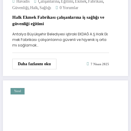
,
,
,
,
Havadis
Çalışanlarına
Eğitimi
Ekmek
Fabrikası
,
,
Güvenliği
Halk
Sağlığı
0 Yorumlar
Halk Ekmek Fabrikası çalışanlarına iş sağlığı ve
güvenliği eğitimi
Antalya Büyükşehir Belediyesi iştiraki EKDAĞ A.Ş.Halk Ek
mek Fabrikası çalışanlarına güvenli ve hijyenik iş orta
mı sağlamak…
Daha fazlasını oku
7 Nisan 2025
Yerel