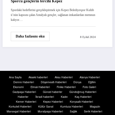
Sporcu gençlerin tercihi Kepez
Spordaki hedeflerini gerçekleştirmek için Kepez Belediyespor Kulüb
ü’nün kapısını çalan Antalyalı gençler, sağlanan imkanlardan memnun
kalıyor.…
Daha fazlasını oku
8 Eylül 2024
Ana Sayfa
Akseki haberleri
Aksu Haberleri
Alanya Haberleri
Demre Haberleri
Döşemealtı Haberleri
Dünya
Eğitim
Ekonomi
Elmalı Haberleri
Finike Haberleri
Foto Galeri
Gazipaşa Haberleri
Güncel haberler
Gündoğmuş Haberleri
Haberler
İbradi haberleri
Kadın
Kaş Haberleri
Kemer Haberleri
Kepez Haberleri
Konyaaltı Haberleri
Korkuteli Haberleri
Kültür Sanat
Kumluca Haberleri
Magazin
Manavgat Haberleri
Muratpaşa Haberleri
Sağlık
Serik Haberleri