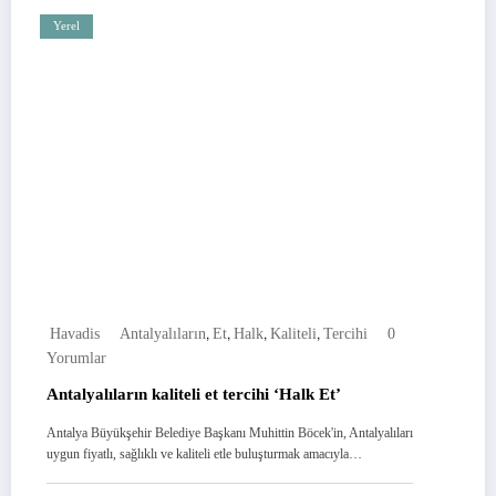
Yerel
,
,
,
,
Havadis
Antalyalıların
Et
Halk
Kaliteli
Tercihi
0
Yorumlar
Antalyalıların kaliteli et tercihi ‘Halk Et’
Antalya Büyükşehir Belediye Başkanı Muhittin Böcek'in, Antalyalıları
uygun fiyatlı, sağlıklı ve kaliteli etle buluşturmak amacıyla…