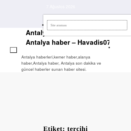
İçeriğe
7 Ağustos 2026
atla
Antalya Haberlerleri –
Antalya haber – Havadis07
Antalya haberleri,kemer haber,alanya
haber,Antalya haber, Antalya son dakika ve
güncel haberler sunan haber sitesi.
Etiket: tercihi