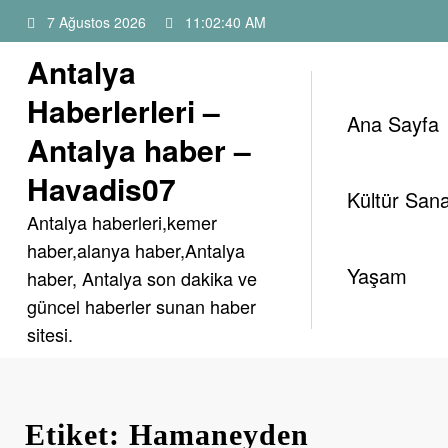
İçeriğe
7 Ağustos 2026
11:02:40 AM
atla
Antalya
Haberlerleri –
Ana Sayfa
Antalya haber –
Havadis07
Kültür Sana
Antalya haberleri,kemer
haber,alanya haber,Antalya
Yaşam
haber, Antalya son dakika ve
güncel haberler sunan haber
sitesi.
Etiket: Hamaneyden