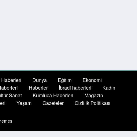
 Haberleri
Dünya
Eğitim
Ekonomi
aberleri
Haberler
İbradi haberleri
Kadın
ltür Sanat
Kumluca Haberleri
Magazin
eri
Yaşam
Gazeteler
Gizlilik Politikası
hemes