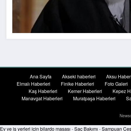
Ana Sayfa
Akseki haberleri
Aksu Haberl
Elmalı Haberleri
Finike Haberleri
Foto Galeri
Kaş Haberleri
Kemer Haberleri
Kepez Ha
Manavgat Haberleri
Muratpaşa Haberleri
Sa
Newsc
Ev ve iş yerleri için bilardo masası
-
Saç Bakımı
-
Şampuan Çeşi