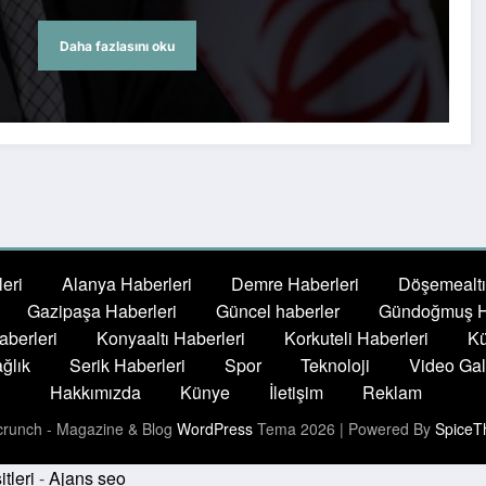
Daha fazlasını oku
eri
Alanya Haberleri
Demre Haberleri
Döşemealtı
Gazipaşa Haberleri
Güncel haberler
Gündoğmuş H
berleri
Konyaaltı Haberleri
Korkuteli Haberleri
Kü
ğlık
Serik Haberleri
Spor
Teknoloji
Video Gal
Hakkımızda
Künye
İletişim
Reklam
runch - Magazine & Blog
WordPress
Tema 2026 | Powered By
SpiceT
tleri
-
Ajans seo