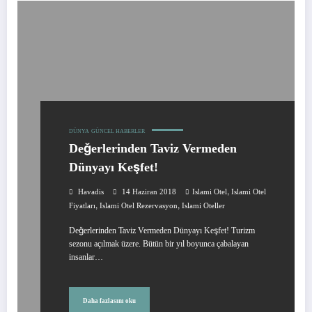
DÜNYA
GÜNCEL HABERLER
Değerlerinden Taviz Vermeden
Dünyayı Keşfet!
,
Havadis
14 Haziran 2018
Islami Otel
Islami Otel
,
,
Fiyatları
Islami Otel Rezervasyon
Islami Oteller
Değerlerinden Taviz Vermeden Dünyayı Keşfet! Turizm
sezonu açılmak üzere. Bütün bir yıl boyunca çabalayan
insanlar…
Daha fazlasını oku