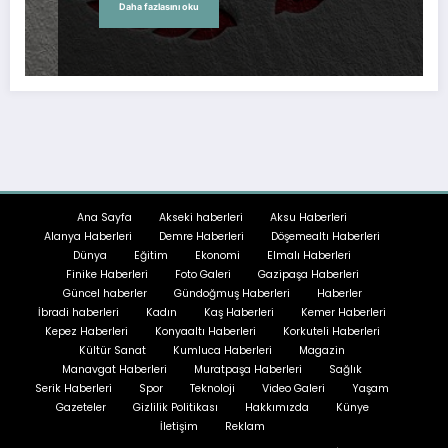
Daha fazlasını oku
Ana Sayfa
Akseki haberleri
Aksu Haberleri
Alanya Haberleri
Demre Haberleri
Döşemealtı Haberleri
Dünya
Eğitim
Ekonomi
Elmalı Haberleri
Finike Haberleri
Foto Galeri
Gazipaşa Haberleri
Güncel haberler
Gündoğmuş Haberleri
Haberler
İbradi haberleri
Kadın
Kaş Haberleri
Kemer Haberleri
Kepez Haberleri
Konyaaltı Haberleri
Korkuteli Haberleri
Kültür Sanat
Kumluca Haberleri
Magazin
Manavgat Haberleri
Muratpaşa Haberleri
Sağlık
Serik Haberleri
Spor
Teknoloji
Video Galeri
Yaşam
Gazeteler
Gizlilik Politikası
Hakkımızda
Künye
İletişim
Reklam