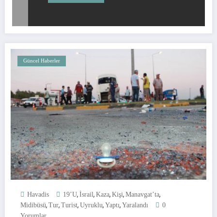
Güncel Haberler
,
,
,
,
,
Havadis
19’u
İsrail
Kaza
Kişi
Manavgat’ta
,
,
,
,
,
Midibüsü
Tur
Turist
Uyruklu
Yaptı
Yaralandı
0
Yorumlar