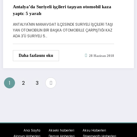
Antalya’da Suriyeli işçileri taşıyan otomobil kaza
yaptı: 5 yaralı
ANTALYA'NIN MANAVGAT İLÇESİNDE SURİYELİ İŞÇİLERİ TAŞI
YAN OTOMOBİLİN BİR BAŞKA OTOMOBİLLE ÇARPIŞTIĞI KAZ
ADA 3'Ü SURİYELİ 5…
Daha fazlasını oku
28 Haziran 2018
Yazı
1
2
3
sayfalandırması
Ana Sayfa
Akseki haberleri
Aksu Haberleri
Alanya Haberleri
Demre Haberleri
Döşemealtı Haberleri