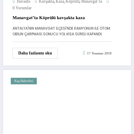
,
,
,
Havadis
Kavşakta
Kaza
Köprülü
Manavgat’ta
0 Yorumlar
Manavgat’ta Köprülü kavşakta kaza
ANTALYA'NIN MANAVGAT İLÇESİ'NDE KAMYONUN İLE OTOM
OBİLİN ÇARPMASI SONUCU YOL KISA SÜRELİ KAPANDI.
Daha fazlasını oku
17 Temmuz 2018
Kaş Haberleri