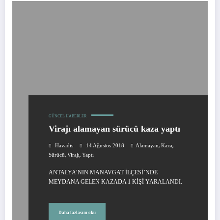
GÜNCEL HABERLER
Virajı alamayan sürücü kaza yaptı
,
,
Havadis
14 Ağustos 2018
Alamayan
Kaza
,
,
Sürücü
Virajı
Yaptı
ANTALYA’NIN MANAVGAT İLÇESİ’NDE
MEYDANA GELEN KAZADA 1 KİŞİ YARALANDI.
Daha fazlasını oku