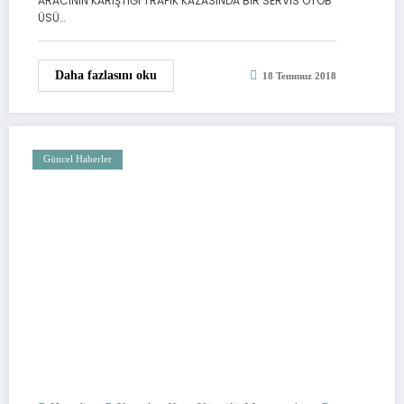
ARACININ KARIŞTIĞI TRAFİK KAZASINDA BİR SERVİS OTOB
ÜSÜ…
Daha fazlasını oku
18 Temmuz 2018
Güncel Haberler