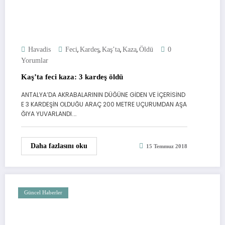
,
,
,
,
Havadis
Feci
Kardeş
Kaş’ta
Kaza
Öldü
0
Yorumlar
Kaş’ta feci kaza: 3 kardeş öldü
ANTALYA’DA AKRABALARININ DÜĞÜNE GİDEN VE İÇERİSİND
E 3 KARDEŞİN OLDUĞU ARAÇ 200 METRE UÇURUMDAN AŞA
ĞIYA YUVARLANDI.…
Daha fazlasını oku
15 Temmuz 2018
Güncel Haberler