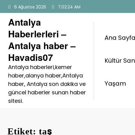
İçeriğe
6 Ağustos 2026
7:02:25 AM
atla
Antalya
Haberlerleri –
Ana Sayf
Antalya haber –
Havadis07
Kültür Sa
Antalya haberleri,kemer
haber,alanya haber,Antalya
Yaşam
haber, Antalya son dakika ve
güncel haberler sunan haber
sitesi.
Etiket: taş