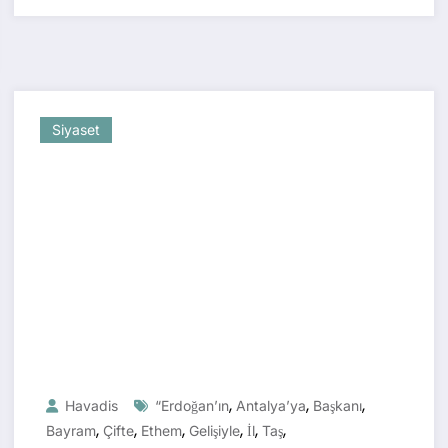
Siyaset
,
,
,
Havadis
“Erdoğan’ın
Antalya’ya
Başkanı
,
,
,
,
,
,
Bayram
Çifte
Ethem
Gelişiyle
İl
Taş