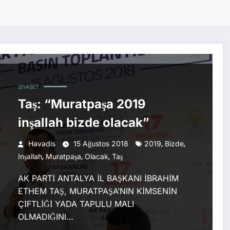
SIYASET
Taş: “Muratpaşa 2019
inşallah bizde olacak”
,
,
Havadis
15 Ağustos 2018
2019
Bizde
,
,
,
Inşallah
Muratpaşa
Olacak
Taş
AK PARTİ ANTALYA İL BAŞKANI İBRAHİM
ETHEM TAŞ, MURATPAŞA’NIN KİMSENİN
ÇİFTLİĞİ YADA TAPULU MALI
OLMADIĞINI…