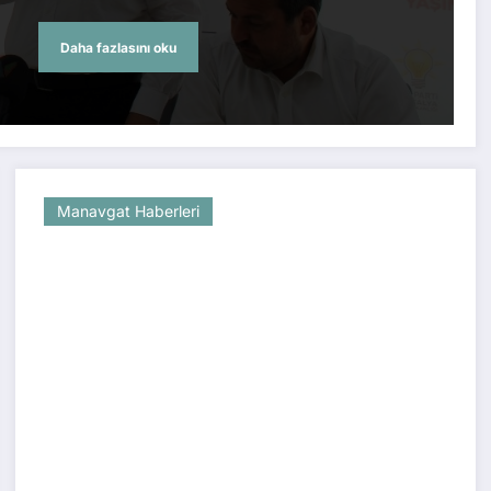
Daha fazlasını oku
Manavgat Haberleri