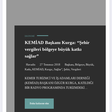
EKONOMI
KEMİAD Başkanı Kurga: “Şehir
vergileri bölgeye büyük katkı
sağlar”
,
,
,
Havadis
27 Temmuz 2018
Başkanı
Bölgeye
Büyük
,
,
,
,
,
Katkı
KEMİAD
Kurga:
Sağlar”
Şehir
Vergileri
KEMER TURİZMCİ VE İŞ ADAMLARI DERNEĞİ
(KEMİAD) BAŞKANI ÖZGÜR KURGA, KATILDIĞI
BİR RADYO PROGRAMINDA TURİZMDEKİ…
Daha fazlasını oku