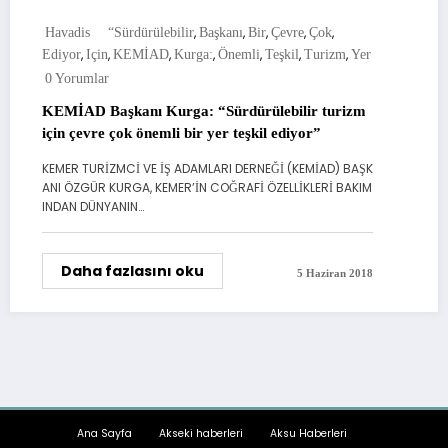
,
,
,
,
,
Havadis
“Sürdürülebilir
Başkanı
Bir
Çevre
Çok
,
,
,
,
,
,
,
Ediyor
Için
KEMİAD
Kurga:
Önemli
Teşkil
Turizm
Yer
0 Yorumlar
KEMİAD Başkanı Kurga: “Sürdürülebilir turizm
için çevre çok önemli bir yer teşkil ediyor”
KEMER TURİZMCİ VE İŞ ADAMLARI DERNEĞİ (KEMİAD) BAŞK
ANI ÖZGÜR KURGA, KEMER’İN COĞRAFİ ÖZELLİKLERİ BAKIM
INDAN DÜNYANIN…
Daha fazlasını oku
5 Haziran 2018
Ana Sayfa
Akseki haberleri
Aksu Haberleri