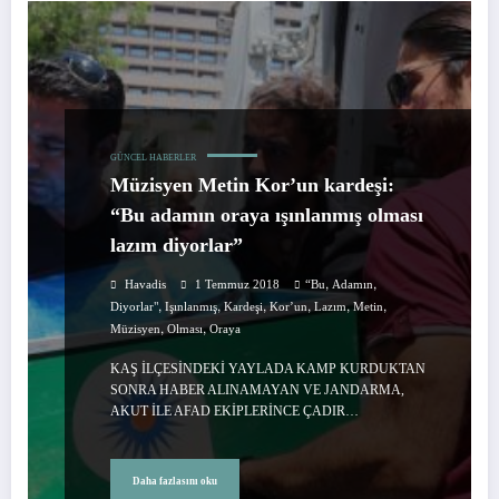
GÜNCEL HABERLER
Müzisyen Metin Kor’un kardeşi:
“Bu adamın oraya ışınlanmış olması
lazım diyorlar”
,
,
Havadis
1 Temmuz 2018
“Bu
Adamın
,
,
,
,
,
,
Diyorlar"
Işınlanmış
Kardeşi
Kor’un
Lazım
Metin
,
,
Müzisyen
Olması
Oraya
KAŞ İLÇESİNDEKİ YAYLADA KAMP KURDUKTAN
SONRA HABER ALINAMAYAN VE JANDARMA,
AKUT İLE AFAD EKİPLERİNCE ÇADIR…
Daha fazlasını oku