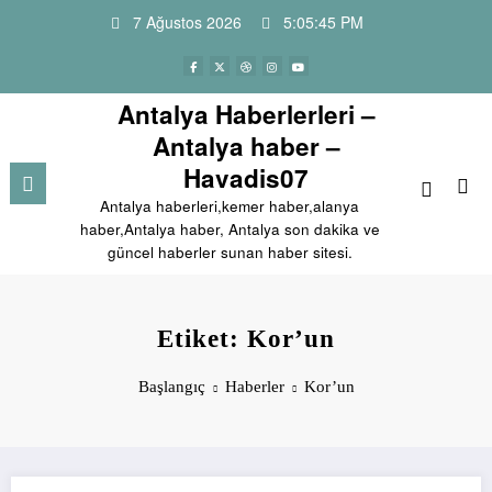
İçeriğe
7 Ağustos 2026
5:05:45 PM
atla
Antalya Haberlerleri –
Antalya haber –
Havadis07
Antalya haberleri,kemer haber,alanya
haber,Antalya haber, Antalya son dakika ve
güncel haberler sunan haber sitesi.
Etiket: Kor’un
Başlangıç
Haberler
Kor’un