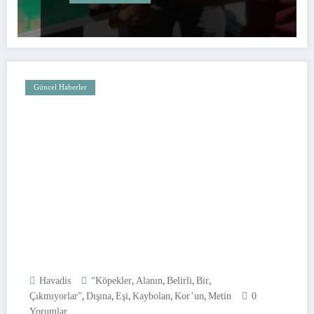
Güncel Haberler
,
,
,
,
Havadis
“Köpekler
Alanın
Belirli
Bir
,
,
,
,
,
Çıkmıyorlar”
Dışına
Eşi
Kaybolan
Kor’un
Metin
0
Yorumlar