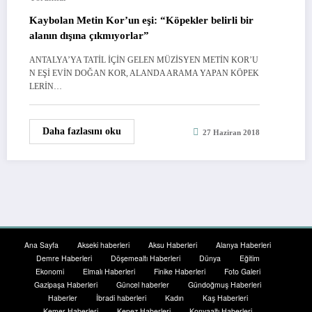
Kaybolan Metin Kor’un eşi: “Köpekler belirli bir
alanın dışına çıkmıyorlar”
ANTALYA’YA TATİL İÇİN GELEN MÜZİSYEN METİN KOR’U
N EŞİ EVİN DOĞAN KOR, ALANDA ARAMA YAPAN KÖPEK
LERİN…
Daha fazlasını oku
27 Haziran 2018
Ana Sayfa
Akseki haberleri
Aksu Haberleri
Alanya Haberleri
Demre Haberleri
Döşemealtı Haberleri
Dünya
Eğitim
Ekonomi
Elmalı Haberleri
Finike Haberleri
Foto Galeri
Gazipaşa Haberleri
Güncel haberler
Gündoğmuş Haberleri
Haberler
İbradi haberleri
Kadın
Kaş Haberleri
Kemer Haberleri
Kepez Haberleri
Konyaaltı Haberleri