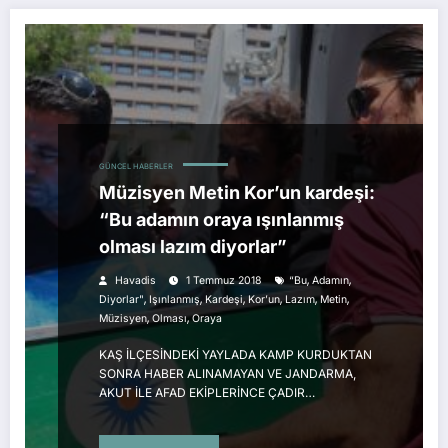
GÜNCEL HABERLER
Müzisyen Metin Kor’un kardeşi:
“Bu adamın oraya ışınlanmış
olması lazım diyorlar”
,
,
Havadis
1 Temmuz 2018
“Bu
Adamın
,
,
,
,
,
,
Diyorlar"
Işınlanmış
Kardeşi
Kor’un
Lazım
Metin
,
,
Müzisyen
Olması
Oraya
KAŞ İLÇESİNDEKİ YAYLADA KAMP KURDUKTAN
SONRA HABER ALINAMAYAN VE JANDARMA,
AKUT İLE AFAD EKİPLERİNCE ÇADIR…