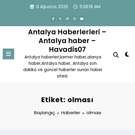
İçeriğe
9 Ağustos 2026
11:28:18 AM
atla
Antalya Haberlerleri –
Antalya haber –
Havadis07
Antalya haberleri,kemer haber,alanya
haber,Antalya haber, Antalya son
dakika ve güncel haberler sunan haber
sitesi.
Etiket: olması
Başlangıç
Haberler
olması