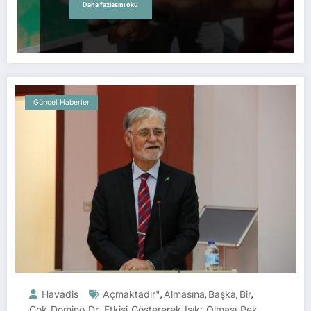
Daha fazlasını oku
Güncel Haberler
Havadis
Açmaktadır"
Almasına
Başka
Bir
,
,
,
,
Çok
Domino
Dr.
Etkisi
Göstererek
Işık:
Olması
Pek
,
,
,
,
,
,
,
,