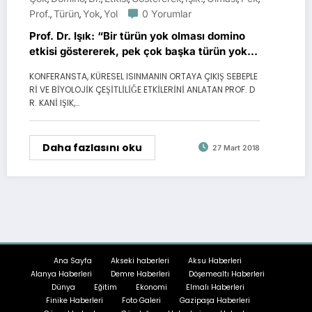
Prof.
Türün
Yok
Yol
0 Yorumlar
,
,
,
Prof. Dr. Işık: “Bir türün yok olması domino
etkisi göstererek, pek çok başka türün yok
almasına yol açmaktadır”
KONFERANSTA, KÜRESEL ISINMANIN ORTAYA ÇIKIŞ SEBEPLE
Rİ VE BİYOLOJİK ÇEŞİTLİLİĞE ETKİLERİNİ ANLATAN PROF. D
R. KANİ IŞIK,…
Daha fazlasını oku
27 Mart 2018
Ana Sayfa
Akseki haberleri
Aksu Haberleri
Alanya Haberleri
Demre Haberleri
Döşemealtı Haberleri
Dünya
Eğitim
Ekonomi
Elmalı Haberleri
Finike Haberleri
Foto Galeri
Gazipaşa Haberleri