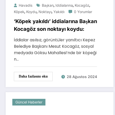
,
,
,
Havadis
Başkan
Iddialarına
Kocagöz
,
,
,
Köpek
Koydu
Noktayı
Yakıldı
0 Yorumlar
‘Köpek yakıldı’ iddialarına Başkan
Kocagöz son noktayı koydu:
İddialar asılsız, görüntüler yanıltıcı Kepez
Belediye Başkanı Mesut Kocagöz, sosyal
medyada Göksu Mahallesi’nde bir köpeği
n…
28 Ağustos 2024
Daha fazlasını oku
Güncel Haberler