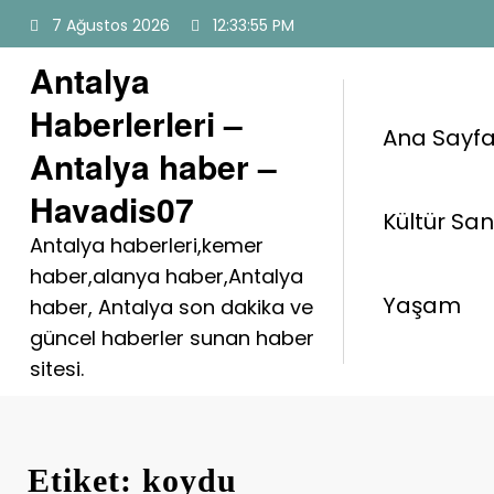
İçeriğe
7 Ağustos 2026
12:33:56 PM
atla
Antalya
Haberlerleri –
Ana Sayf
Antalya haber –
Havadis07
Kültür Sa
Antalya haberleri,kemer
haber,alanya haber,Antalya
Yaşam
haber, Antalya son dakika ve
güncel haberler sunan haber
sitesi.
Etiket: koydu