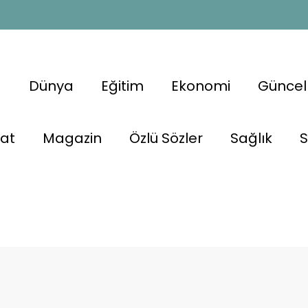
a
Dünya
Eğitim
Ekonomi
Güncel
nat
Magazin
Özlü Sözler
Sağlık
S