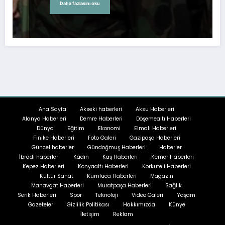
Daha fazlasını oku
Ana Sayfa
Akseki haberleri
Aksu Haberleri
Alanya Haberleri
Demre Haberleri
Döşemealtı Haberleri
Dünya
Eğitim
Ekonomi
Elmalı Haberleri
Finike Haberleri
Foto Galeri
Gazipaşa Haberleri
Güncel haberler
Gündoğmuş Haberleri
Haberler
İbradi haberleri
Kadın
Kaş Haberleri
Kemer Haberleri
Kepez Haberleri
Konyaaltı Haberleri
Korkuteli Haberleri
Kültür Sanat
Kumluca Haberleri
Magazin
Manavgat Haberleri
Muratpaşa Haberleri
Sağlık
Serik Haberleri
Spor
Teknoloji
Video Galeri
Yaşam
Gazeteler
Gizlilik Politikası
Hakkımızda
Künye
İletişim
Reklam