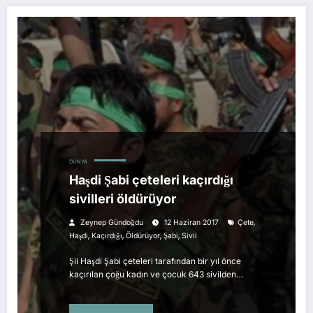
DÜNYA
Haşdi Şabi çeteleri kaçırdığı
sivilleri öldürüyor
,
Zeynep Gündoğdu
12 Haziran 2017
Çete
,
,
,
,
Haşdi
Kaçırdığı
Öldürüyor
Şabi
Sivil
Şii Haşdi Şabi çeteleri tarafından bir yıl önce
kaçırılan çoğu kadın ve çocuk 643 sivilden…