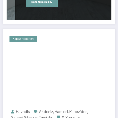
Daha fazlasını oku
Kepez Haberleri
Havadis
Akdeniz
Hamlesi
Kepez’den
,
,
,
Sanayi
Sitesine
Temizlik
0 Yorumlar
,
,