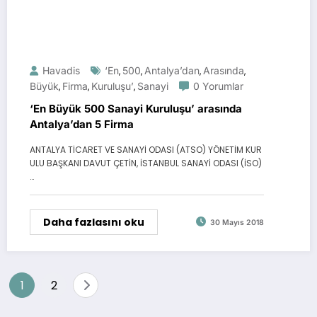
Havadis
‘En
500
Antalya’dan
Arasında
,
,
,
,
Büyük
Firma
Kuruluşu’
Sanayi
0 Yorumlar
,
,
,
‘En Büyük 500 Sanayi Kuruluşu’ arasında
Antalya’dan 5 Firma
ANTALYA TİCARET VE SANAYİ ODASI (ATSO) YÖNETİM KUR
ULU BAŞKANI DAVUT ÇETİN, İSTANBUL SANAYİ ODASI (İSO)
…
Daha fazlasını oku
30 Mayıs 2018
Yazı
1
2
sayfalandırması