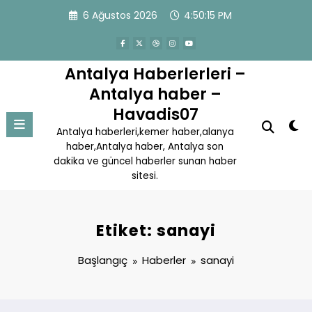
İçeriğe
6 Ağustos 2026
4:50:15 PM
atla
Antalya Haberlerleri –
Antalya haber –
Havadis07
Antalya haberleri,kemer haber,alanya
haber,Antalya haber, Antalya son
dakika ve güncel haberler sunan haber
sitesi.
Etiket: sanayi
Başlangıç
Haberler
sanayi