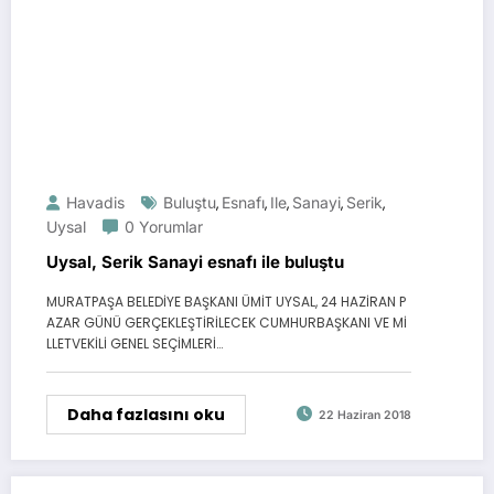
Havadis
Buluştu
Esnafı
Ile
Sanayi
Serik
,
,
,
,
,
Uysal
0 Yorumlar
Uysal, Serik Sanayi esnafı ile buluştu
MURATPAŞA BELEDİYE BAŞKANI ÜMİT UYSAL, 24 HAZİRAN P
AZAR GÜNÜ GERÇEKLEŞTİRİLECEK CUMHURBAŞKANI VE Mİ
LLETVEKİLİ GENEL SEÇİMLERİ…
Daha fazlasını oku
22 Haziran 2018