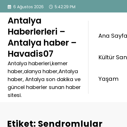
İçeriğe
6 Ağustos 2026
5:42:29 PM
atla
Antalya
Haberlerleri –
Ana Sayf
Antalya haber –
Havadis07
Kültür Sa
Antalya haberleri,kemer
haber,alanya haber,Antalya
Yaşam
haber, Antalya son dakika ve
güncel haberler sunan haber
sitesi.
Etiket: Sendromlular