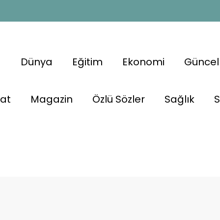
a
Dünya
Eğitim
Ekonomi
Güncel
nat
Magazin
Özlü Sözler
Sağlık
S