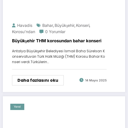
Havadis
Bahar
Büyükşehir
Konseri
,
,
,
Korosu’ndan
0 Yorumlar
Büyükşehir THM korosundan bahar konseri
Antalya Büyükşehir Belediyesi İsmail Baha Sürelsan K
onservatuvarı Türk Halk Müziği (THM) Korosu Bahar Ko
nseri verdi.Türkülerin…
Daha fazlasını oku
14 Mayıs 2025
Yerel