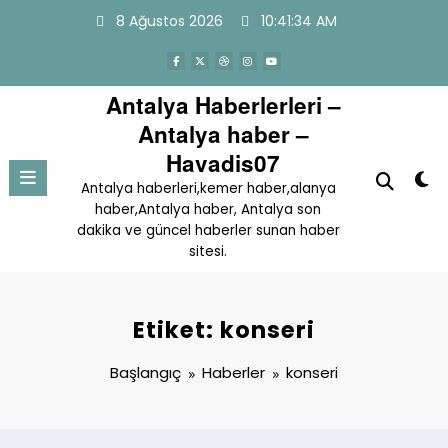
İçeriğe
8 Ağustos 2026
10:41:34 AM
atla
Antalya Haberlerleri –
Antalya haber –
Havadis07
Antalya haberleri,kemer haber,alanya
haber,Antalya haber, Antalya son
dakika ve güncel haberler sunan haber
sitesi.
Etiket: konseri
Başlangıç
Haberler
konseri