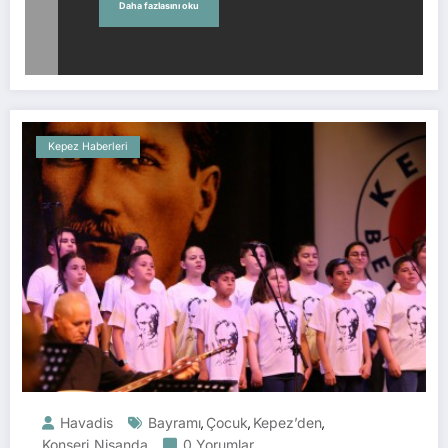
Daha fazlasını oku
Kepez Haberleri
Havadis
Bayramı
Çocuk
Kepez’den
,
,
,
Konseri
Nisanda
0 Yorumlar
,