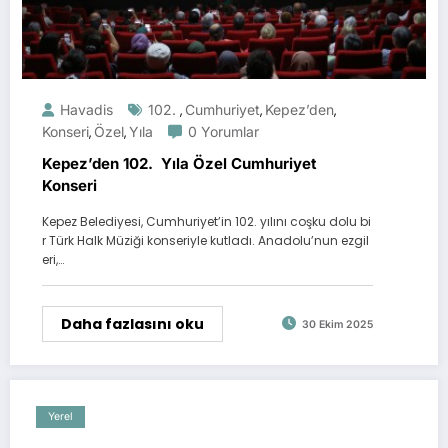
Havadis
102.
Cumhuriyet
Kepez’den
,
,
,
Konseri
Özel
Yıla
0 Yorumlar
,
,
Kepez’den 102. Yıla Özel Cumhuriyet
Konseri
Kepez Belediyesi, Cumhuriyet’in 102. yılını coşku dolu bi
r Türk Halk Müziği konseriyle kutladı. Anadolu’nun ezgil
eri,…
Daha fazlasını oku
30 Ekim 2025
Yerel