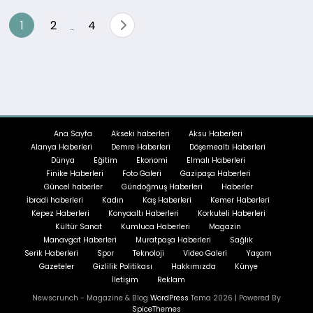
Yazı
1
2
4
…
sayfalandırması
Ana Sayfa
Akseki haberleri
Aksu Haberleri
Alanya Haberleri
Demre Haberleri
Döşemealtı Haberleri
Dünya
Eğitim
Ekonomi
Elmalı Haberleri
Finike Haberleri
Foto Galeri
Gazipaşa Haberleri
Güncel haberler
Gündoğmuş Haberleri
Haberler
İbradi haberleri
Kadın
Kaş Haberleri
Kemer Haberleri
Kepez Haberleri
Konyaaltı Haberleri
Korkuteli Haberleri
Kültür Sanat
Kumluca Haberleri
Magazin
Manavgat Haberleri
Muratpaşa Haberleri
Sağlık
Serik Haberleri
Spor
Teknoloji
Video Galeri
Yaşam
Gazeteler
Gizlilik Politikası
Hakkımızda
Künye
İletişim
Reklam
Newscrunch - Magazine & Blog
WordPress
Tema 2026 | Powered By
SpiceThemes