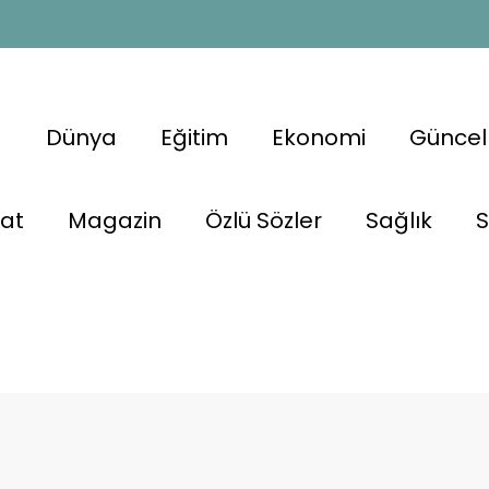
a
Dünya
Eğitim
Ekonomi
Güncel
nat
Magazin
Özlü Sözler
Sağlık
S