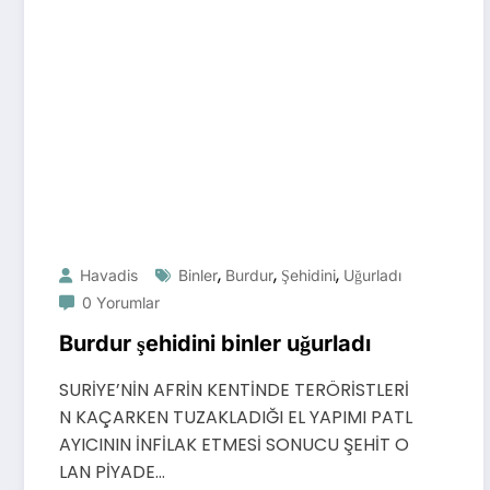
,
,
,
Havadis
Binler
Burdur
Şehidini
Uğurladı
0 Yorumlar
Burdur şehidini binler uğurladı
SURİYE’NİN AFRİN KENTİNDE TERÖRİSTLERİ
N KAÇARKEN TUZAKLADIĞI EL YAPIMI PATL
AYICININ İNFİLAK ETMESİ SONUCU ŞEHİT O
LAN PİYADE…