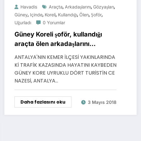
,
,
,
Havadis
Araçta
Arkadaşlarını
Gözyaşları
,
,
,
,
,
,
Güney
Içinde
Koreli
Kullandığı
Ölen
Şoför
Uğurladı
0 Yorumlar
Güney Koreli şoför, kullandığı
araçta ölen arkadaşlarını
gözyaşları içinde uğurladı
ANTALYA'NIN KEMER İLÇESİ YAKINLARINDA
Kİ TRAFİK KAZASINDA HAYATINI KAYBEDEN
GÜNEY KORE UYRUKLU DÖRT TURİSTİN CE
NAZESİ, ANTALYA…
Daha fazlasını oku
3 Mayıs 2018