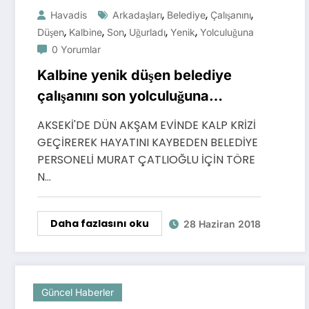
,
,
,
Havadis
Arkadaşları
Belediye
Çalışanını
,
,
,
,
,
Düşen
Kalbine
Son
Uğurladı
Yenik
Yolculuğuna
0 Yorumlar
Kalbine yenik düşen belediye
çalışanını son yolculuğuna
arkadaşları uğurladı
AKSEKİ'DE DÜN AKŞAM EVİNDE KALP KRİZİ
GEÇİREREK HAYATINI KAYBEDEN BELEDİYE
PERSONELİ MURAT ÇATLIOĞLU İÇİN TÖRE
N…
Daha fazlasını oku
28 Haziran 2018
Güncel Haberler