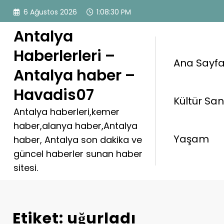
İçeriğe
6 Ağustos 2026
1:08:30 PM
atla
Antalya
Haberlerleri –
Ana Sayf
Antalya haber –
Havadis07
Kültür Sa
Antalya haberleri,kemer
haber,alanya haber,Antalya
Yaşam
haber, Antalya son dakika ve
güncel haberler sunan haber
sitesi.
Etiket: uğurladı