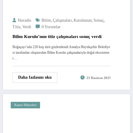
,
,
,
,
Havadis
Bilim
Çalışmaları
Kurulunun
Sonuç
,
Titiz
Verdi
0 Yorumlar
Bilim Kurulu’nun titiz çalışmaları sonuç verdi
Boğaçayı’nda 220 kuş türü gözlemlendi Antalya Büyükşehir Belediye
si tarafından oluşturulan Bilim Kurulu çalışmalarıyla doğal ekosistem
i…
Daha fazlasını oku
23 Haziran 2025
Kepez Haberleri