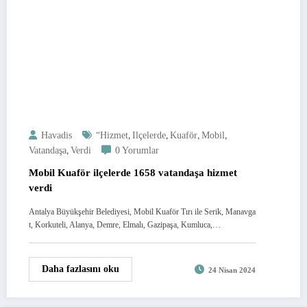
,
,
,
,
Havadis
“Hizmet
Ilçelerde
Kuaför
Mobil
,
Vatandaşa
Verdi
0 Yorumlar
Mobil Kuaför ilçelerde 1658 vatandaşa hizmet
verdi
Antalya Büyükşehir Belediyesi, Mobil Kuaför Tırı ile Serik, Manavga
t, Korkuteli, Alanya, Demre, Elmalı, Gazipaşa, Kumluca,…
Daha fazlasını oku
24 Nisan 2024