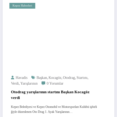
Kepez Haberleri
,
,
,
,
Havadis
Başkan
Kocagöz
Otodrag
Startını
,
Verdi
Yarışlarının
0 Yorumlar
Otodrag yarışlarının startını Başkan Kocagöz
verdi
Kepez Belediyesi ve Kepez Otomobil ve Motorsporları Kulübü işbirli
ğiyle düzenlenen Oto Drag 1. Ayak Yarışlarının…