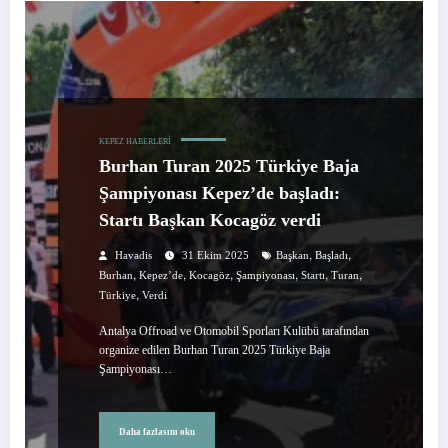
KEPEZ HABERLERI
Burhan Turan 2025 Türkiye Baja
Şampiyonası Kepez’de başladı:
Startı Başkan Kocagöz verdi
,
,
Havadis
31 Ekim 2025
Başkan
Başladı
,
,
,
,
,
,
Burhan
Kepez’de
Kocagöz
Şampiyonası
Startı
Turan
,
Türkiye
Verdi
Antalya Offroad ve Otomobil Sporları Kulübü tarafından
organize edilen Burhan Turan 2025 Türkiye Baja
Şampiyonası…
Daha fazlasını oku