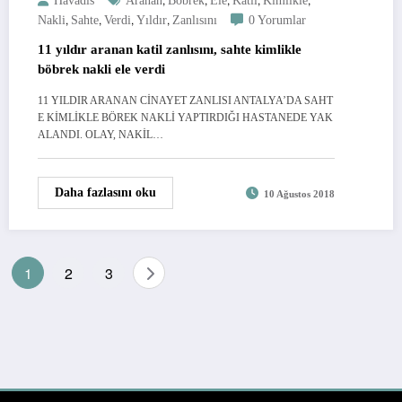
Havadis
Aranan
Böbrek
Ele
Katil
Kimlikle
,
,
,
,
Nakli
Sahte
Verdi
Yıldır
Zanlısını
0 Yorumlar
11 yıldır aranan katil zanlısını, sahte kimlikle
böbrek nakli ele verdi
11 YILDIR ARANAN CİNAYET ZANLISI ANTALYA’DA SAHT
E KİMLİKLE BÖREK NAKLİ YAPTIRDIĞI HASTANEDE YAK
ALANDI. OLAY, NAKİL…
Daha fazlasını oku
10 Ağustos 2018
Yazı
1
2
3
sayfalandırması