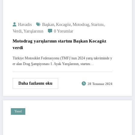
,
,
,
,
Havadis
Başkan
Kocagöz
Motodrag
Startını
,
Verdi
Yarışlarının
0 Yorumlar
Motodrag yarışlarının startını Başkan Kocagöz
verdi
Türkiye Motosiklet Federasyonu (TMF)’nun 2024 yarış takviminde y
er alan Drag Şampiyonası 1. Ayak Yarışlarının, startını…
Daha fazlasını oku
28 Temmuz 2024
Yerel