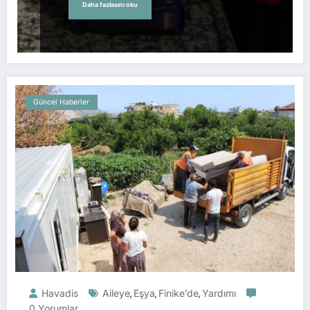
Daha fazlasını oku
Güncel Haberler
Havadis
Aileye
Eşya
Finike’de
Yardımı
,
,
,
0 Yorumlar