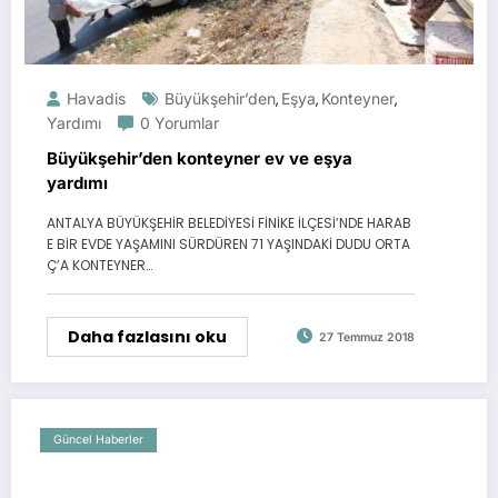
Havadis
Büyükşehir’den
Eşya
Konteyner
,
,
,
Yardımı
0 Yorumlar
Büyükşehir’den konteyner ev ve eşya
yardımı
ANTALYA BÜYÜKŞEHİR BELEDİYESİ FİNİKE İLÇESİ’NDE HARAB
E BİR EVDE YAŞAMINI SÜRDÜREN 71 YAŞINDAKİ DUDU ORTA
Ç’A KONTEYNER…
Daha fazlasını oku
27 Temmuz 2018
Güncel Haberler