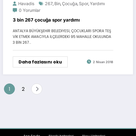
Havadis
267
Bin
Çocuğa
Spor
Yardımı
,
,
,
,
0 Yorumlar
3 bin 267 çocuğa spor yardımı
ANTALYA BÜYÜKŞEHİR BELEDİYESİ, ÇOCUKLARI SPORA TEŞ
VİK ETMEK AMACIYLA İLÇELERDEKİ 95 MAHALLE OKULUNDA
3 BİN 267…
Daha fazlasını oku
2 Nisan 2018
Yazı
1
2
sayfalandırması