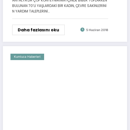
ANTALYA'DA ÇÖP KONTEYNIRININ İÇİNDE BİBER TOPLARKEN
BULUNAN 70’Lİ YAŞLARDAKİ BİR KADIN, ÇEVRE SAKİNLERİNİ
N YARDIM TALEPLERİNİ…
Daha fazlasını oku
5 Haziran 2018
Kumluca Haberleri