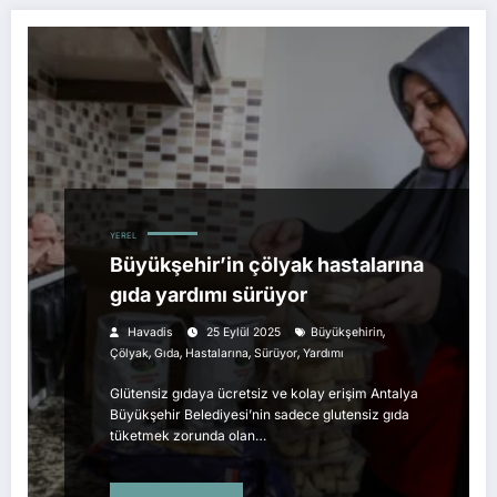
YEREL
Büyükşehir’in çölyak hastalarına
gıda yardımı sürüyor
,
Havadis
25 Eylül 2025
Büyükşehirin
,
,
,
,
Çölyak
Gıda
Hastalarına
Sürüyor
Yardımı
Glütensiz gıdaya ücretsiz ve kolay erişim Antalya
Büyükşehir Belediyesi’nin sadece glutensiz gıda
tüketmek zorunda olan…