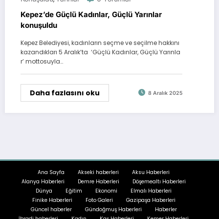
Kepez’de Güçlü Kadınlar, Güçlü Yarınlar
konuşuldu
Kepez Belediyesi, kadınların seçme ve seçilme hakkını
kazandıkları 5 Aralık’ta ‘Güçlü Kadınlar, Güçlü Yarınla
r’ mottosuyla…
Daha fazlasını oku
8 Aralık 2025
Ana Sayfa
Akseki haberleri
Aksu Haberleri
Alanya Haberleri
Demre Haberleri
Döşemealtı Haberleri
Dünya
Eğitim
Ekonomi
Elmalı Haberleri
Finike Haberleri
Foto Galeri
Gazipaşa Haberleri
Güncel haberler
Gündoğmuş Haberleri
Haberler
İbradi haberleri
Kadın
Kaş Haberleri
Kemer Haberleri