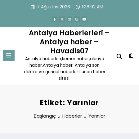
İçeriğe
7 Ağustos 2026
1:38:02 AM
atla
Antalya Haberlerleri –
Antalya haber –
Havadis07
Antalya haberleri,kemer haber,alanya
haber,Antalya haber, Antalya son
dakika ve güncel haberler sunan haber
sitesi.
Etiket: Yarınlar
Başlangıç
Haberler
Yarınlar