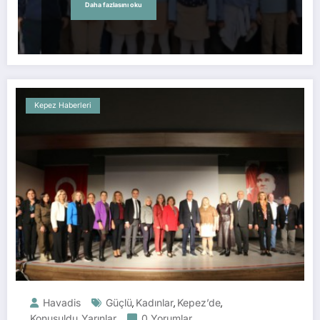
Daha fazlasını oku
Kepez Haberleri
Havadis
Güçlü
Kadınlar
Kepez’de
,
,
,
Konuşuldu
Yarınlar
0 Yorumlar
,