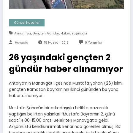
Güncel Haberler
,
,
,
,
Alınamıyor
Gençten
Gündür
Haber
Yaşındaki
Havadis
18 Haziran 2018
0 Yorumlar
26 yaşındaki gençten 2
gündür haber alınamıyor
Antalya’nın Manavgat ilçesinde Mustafa Şahan (26) isimli
gençten Ramazan bayramının ikinci gününden bu yana
haber alınamıyor.
Mustafa Şahan’ın bir arkadaşıyla birlikte pazarcılık
yaptığını belirten yakınları “Mustafa Bayramın 2. günü
saat 14.00-15.00 arası Belek’ten Manavgat’a geldi.
Akşamüstü kendisini ırmak kenarında görenler olmuş. Biz
beraber pazarcılık yaptığı arkadaşıyla birlikte olduğunu