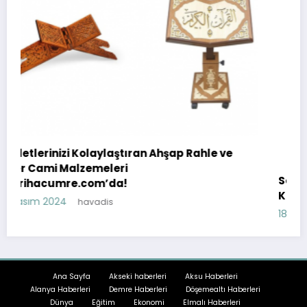
ahle ve
Sapanca’da Doğa ile İç İçe Bir Tatil: Bun
Kirala
18 Temmuz 2023
havadis
Ana Sayfa
Akseki haberleri
Aksu Haberleri
Alanya Haberleri
Demre Haberleri
Döşemealtı Haberleri