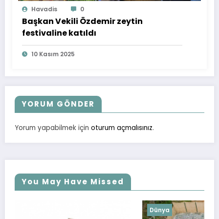
Havadis
0
Başkan Vekili Özdemir zeytin
festivaline katıldı
10 Kasım 2025
YORUM GÖNDER
Yorum yapabilmek için
oturum açmalısınız
.
You May Have Missed
Dünya