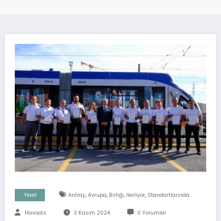
,
,
,
,
Yerel
Antray
Avrupa
Birliği
Ilerliyor
Standartlarında
Havadis
3 Kasım 2024
0 Yorumlar