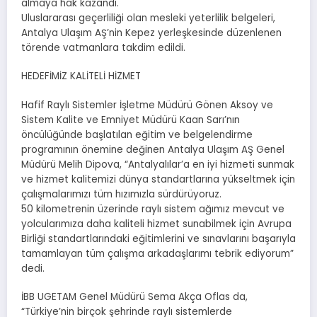
almaya hak kazandı.
Uluslararası geçerliliği olan mesleki yeterlilik belgeleri,
Antalya Ulaşım AŞ’nin Kepez yerleşkesinde düzenlenen
törende vatmanlara takdim edildi.
HEDEFİMİZ KALİTELİ HİZMET
Hafif Raylı Sistemler İşletme Müdürü Gönen Aksoy ve
Sistem Kalite ve Emniyet Müdürü Kaan Sarı’nın
öncülüğünde başlatılan eğitim ve belgelendirme
programının önemine değinen Antalya Ulaşım AŞ Genel
Müdürü Melih Dipova, “Antalyalılar’a en iyi hizmeti sunmak
ve hizmet kalitemizi dünya standartlarına yükseltmek için
çalışmalarımızı tüm hızımızla sürdürüyoruz.
50 kilometrenin üzerinde raylı sistem ağımız mevcut ve
yolcularımıza daha kaliteli hizmet sunabilmek için Avrupa
Birliği standartlarındaki eğitimlerini ve sınavlarını başarıyla
tamamlayan tüm çalışma arkadaşlarımı tebrik ediyorum”
dedi.
İBB UGETAM Genel Müdürü Sema Akça Oflas da,
“Türkiye’nin birçok şehrinde raylı sistemlerde