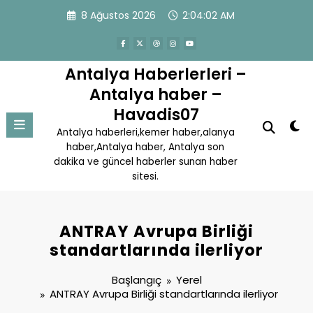
İçeriğe
8 Ağustos 2026
2:04:03 AM
atla
Antalya Haberlerleri –
Antalya haber –
Havadis07
Antalya haberleri,kemer haber,alanya
haber,Antalya haber, Antalya son
dakika ve güncel haberler sunan haber
sitesi.
ANTRAY Avrupa Birliği
standartlarında ilerliyor
Başlangıç
Yerel
ANTRAY Avrupa Birliği standartlarında ilerliyor