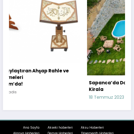
 ve
Sapanca’da Doğa ile İç İçe Bir Tatil: Bungalo
Kirala
18 Temmuz 2023
havadis
Ana Sayfa
Akseki haberleri
Aksu Haberleri