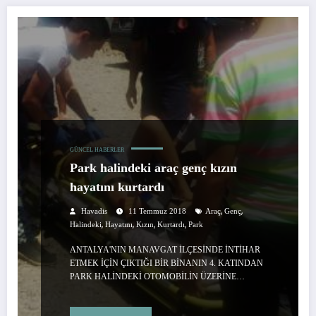
GÜNCEL HABERLER
Park halindeki araç genç kızın
hayatını kurtardı
,
,
Havadis
11 Temmuz 2018
Araç
Genç
,
,
,
,
Halindeki
Hayatını
Kızın
Kurtardı
Park
ANTALYA'NIN MANAVGAT İLÇESİNDE İNTİHAR
ETMEK İÇİN ÇIKTIĞI BİR BİNANIN 4. KATINDAN
PARK HALİNDEKİ OTOMOBİLİN ÜZERİNE…