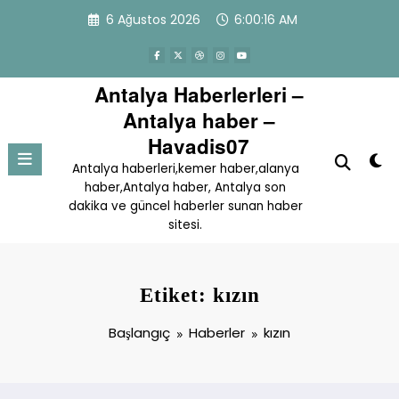
İçeriğe
6 Ağustos 2026
6:00:16 AM
atla
Antalya Haberlerleri –
Antalya haber –
Havadis07
Antalya haberleri,kemer haber,alanya
haber,Antalya haber, Antalya son
dakika ve güncel haberler sunan haber
sitesi.
Etiket: kızın
Başlangıç
Haberler
kızın