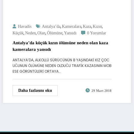
,
,
,
,
Havadis
Antalya’da
Kameralara
Kaza
Kızın
,
,
,
,
Küçük
Neden
Olan
Ölümüne
Yansıdı
0 Yorumlar
Antalya’da küçük kızın ölümüne neden olan kaza
kameralara yansıdı
ANTALYA’DA, ALKOLLÜ SÜRÜCÜNÜN 8 YAŞINDAKİ KIZ ÇOC
UĞUNUN ÖLÜMÜNE NEDEN OLDUĞU TRAFİK KAZASININ MOB
ESE GÖRÜNTÜLERİ ORTAYA…
Daha fazlasını oku
29 Mart 2018