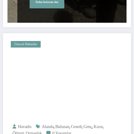
Daha fazlasını oku
Güncel Haberler
,
,
,
,
,
Havadis
Alanda
Bulunan
Cesedi
Genç
Kızın
,
Ölümü
Ormanlık
0 Yorumlar