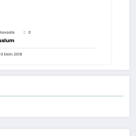
Havadis
0
uslum
30 Ekim 2018