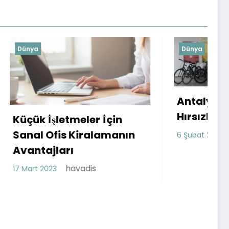
Dünya
Antalya Kepez İlçesinde
Hırsızlara DUR! denildi
çin
manın
havadis
6 Şubat 2023