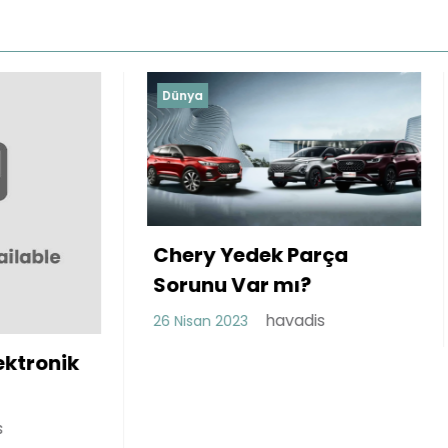
Dünya
Küçük İşletmeler İ
 Yedek Parça
Sanal Ofis Kirala
u Var mı?
Avantajları
havadis
 2023
havadis
17 Mart 2023