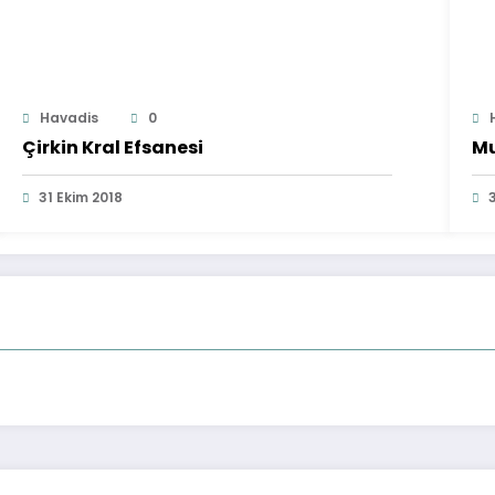
Havadis
0
Çirkin Kral Efsanesi
M
31 Ekim 2018