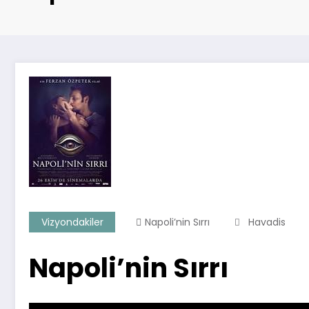
Vizyondakiler
Napoli’nin Sırrı
Havadis
Napoli’nin Sırrı