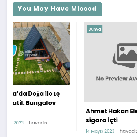
You May Have Missed
Dünya
Dünya
Chery
Sorun
26 Nisan
Ahmet Hakan Elektronik
sigara içti
havadis
14 Mayıs 2023