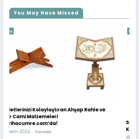
You May Have Missed
Dünya
ran Ahşap Rahle ve
Sapanca’da Doğa ile İç İçe Bir
Kirala
18 Temmuz 2023
havadis