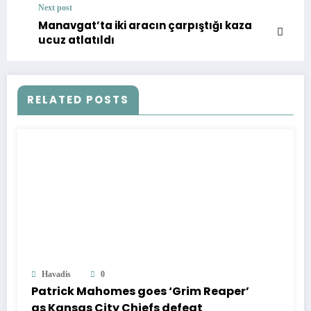
Next post
Manavgat’ta iki aracın çarpıştığı kaza
ucuz atlatıldı
RELATED POSTS
Havadis
0
Patrick Mahomes goes ‘Grim Reaper’
as Kansas City Chiefs defeat