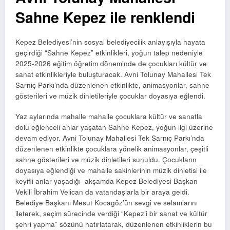
Sahne Kepez ile renklendi
Kepez Belediyesi’nin sosyal belediyecilik anlayışıyla hayata
geçirdiği “Sahne Kepez” etkinlikleri, yoğun talep nedeniyle
2025-2026 eğitim öğretim döneminde de çocukları kültür ve
sanat etkinlikleriyle buluşturacak. Avni Tolunay Mahallesi Tek
Sarnıç Parkı’nda düzenlenen etkinlikte, animasyonlar, sahne
gösterileri ve müzik dinletileriyle çocuklar doyasıya eğlendi.
Yaz aylarında mahalle mahalle çocuklara kültür ve sanatla
dolu eğlenceli anlar yaşatan Sahne Kepez, yoğun ilgi üzerine
devam ediyor. Avni Tolunay Mahallesi Tek Sarnıç Parkı’nda
düzenlenen etkinlikte çocuklara yönelik animasyonlar, çeşitli
sahne gösterileri ve müzik dinletileri sunuldu. Çocukların
doyasıya eğlendiği ve mahalle sakinlerinin müzik dinletisi ile
keyifli anlar yaşadığı akşamda Kepez Belediyesi Başkan
Vekili İbrahim Velican da vatandaşlarla bir araya geldi.
Belediye Başkanı Mesut Kocagöz’ün sevgi ve selamlarını
ileterek, seçim sürecinde verdiği “Kepez’i bir sanat ve kültür
şehri yapma” sözünü hatırlatarak, düzenlenen etkinliklerin bu