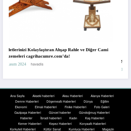
 ve Diğer Cami
Sapanca’da Doğa ile İç İçe Bir Tatil: Bungalov 
havadis
18 Temmuz 2023
Ana Sayfa
Akseki haberleri
Aksu Haberleri
Alanya Haberleri
Demre Haberleri
Döşemealtı Haberleri
Dünya
Eğitim
Ekonomi
Elmalı Haberleri
Finike Haberleri
Foto Galeri
Gazipaşa Haberleri
Güncel haberler
Gündoğmuş Haberleri
Haberler
İbradi haberleri
Kadın
Kaş Haberleri
Kemer Haberleri
Kepez Haberleri
Konyaaltı Haberleri