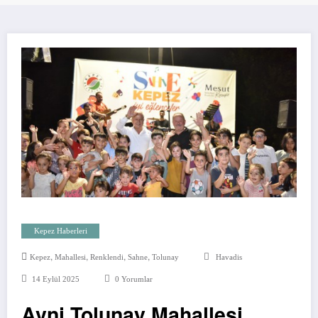
Kepez Haberleri
,
,
,
,
Kepez
Mahallesi
Renklendi
Sahne
Tolunay
Havadis
14 Eylül 2025
0 Yorumlar
Avni Tolunay Mahallesi