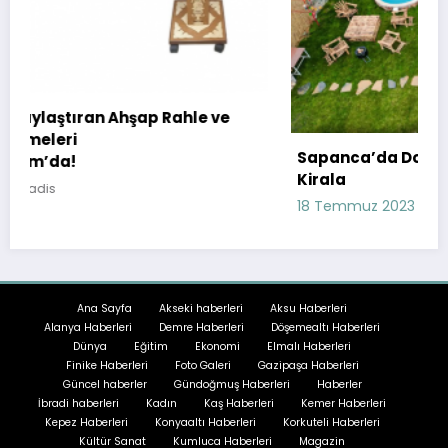
le ve
Sapanca’da Doğa ile İç İçe Bir Tatil: Bungal
Kirala
18 Temmuz 2023
havadis
Ana Sayfa
Akseki haberleri
Aksu Haberleri
Alanya Haberleri
Demre Haberleri
Döşemealtı Haberleri
Dünya
Eğitim
Ekonomi
Elmalı Haberleri
Finike Haberleri
Foto Galeri
Gazipaşa Haberleri
Güncel haberler
Gündoğmuş Haberleri
Haberler
İbradi haberleri
Kadın
Kaş Haberleri
Kemer Haberleri
Kepez Haberleri
Konyaaltı Haberleri
Korkuteli Haberleri
Kültür Sanat
Kumluca Haberleri
Magazin