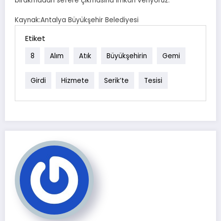
bırakmadan sefere çıkmasına imkân veriyoruz.
Kaynak:Antalya Büyükşehir Belediyesi
Etiket
8
Alım
Atık
Büyükşehirin
Gemi
Girdi
Hizmete
Serik’te
Tesisi