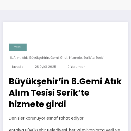
Yerel
,
,
,
,
,
,
,
,
8
Alım
Atık
Büyükşehirin
Gemi
Girdi
Hizmete
Serik’te
Tesisi
Havadis
28 Eylül 2025
0 Yorumlar
Büyükşehir’in 8.Gemi Atık
Alım Tesisi Serik’te
hizmete girdi
Denizler korunuyor esnaf rahat ediyor
Antalya Büyükşehir Belediyesi, her yıl milyonlarca yerli ve