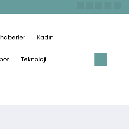
 haberler
Kadın
por
Teknoloji
Başlangıç
Haberler
okul