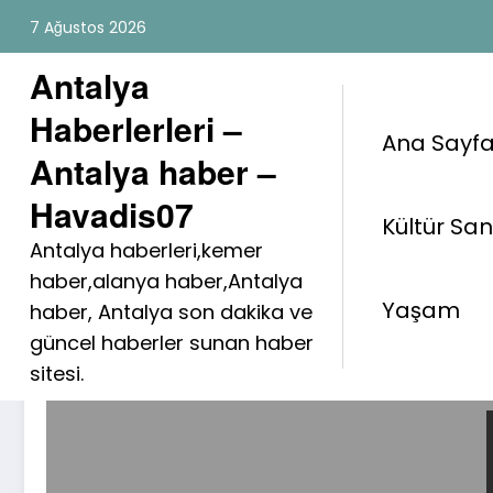
İçeriğe
7 Ağustos 2026
atla
Antalya
Haberlerleri –
Ana Sayf
Antalya haber –
Havadis07
Kültür Sa
Etiket: okul
Antalya haberleri,kemer
haber,alanya haber,Antalya
Yaşam
haber, Antalya son dakika ve
güncel haberler sunan haber
sitesi.