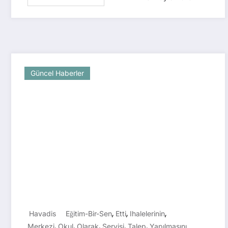
Güncel Haberler
,
,
,
Havadis
Eğitim-Bir-Sen
Etti
Ihalelerinin
,
,
,
,
,
Merkezi
Okul
Olarak
Servisi
Talep
Yapılmasını