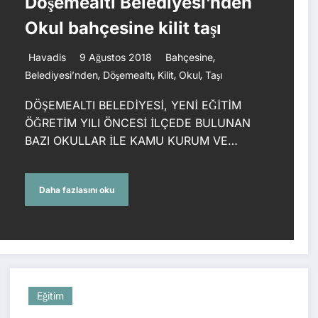
Döşemealtı Belediyesi’nden
Okul bahçesine kilit taşı
,
Havadis
9 Ağustos 2018
Bahçesine
,
,
,
,
Belediyesi’nden
Döşemealtı
Kilit
Okul
Taşı
DÖŞEMEALTI BELEDİYESİ, YENİ EĞİTİM
ÖĞRETİM YILI ÖNCESİ İLÇEDE BULUNAN
BAZI OKULLAR İLE KAMU KURUM VE…
Daha fazlasını oku
Eğitim