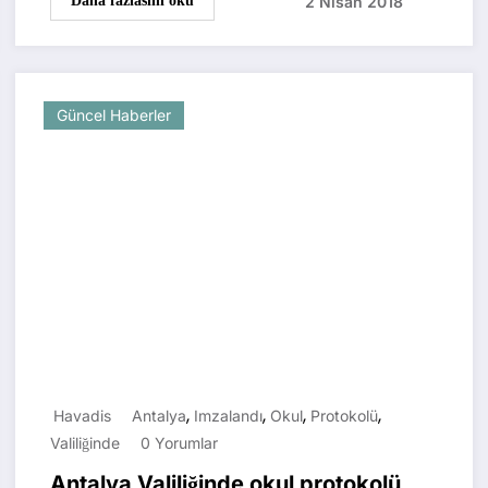
2 Nisan 2018
Daha fazlasını oku
Güncel Haberler
,
,
,
,
Havadis
Antalya
Imzalandı
Okul
Protokolü
Valiliğinde
0 Yorumlar
Antalya Valiliğinde okul protokolü