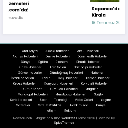
Sapanca’da Doğa ile İç İçe Bir Tatil: Bungalov
Kirala
18 Temmuz 2023
havadis
Ana Sayfa
Akseki haberleri
Aksu Haberleri
Alanya Haberleri
Demre Haberleri
Döşemealtı Haberleri
Dünya
Eğitim
Ekonomi
Elmalı Haberleri
Finike Haberleri
Foto Galeri
Gazipaşa Haberleri
Güncel haberler
Gündoğmuş Haberleri
Haberler
İbradi haberleri
Kadın
Kaş Haberleri
Kemer Haberleri
Kepez Haberleri
Konyaaltı Haberleri
Korkuteli Haberleri
Kültür Sanat
Kumluca Haberleri
Magazin
Manavgat Haberleri
Muratpaşa Haberleri
Sağlık
Serik Haberleri
Spor
Teknoloji
Video Galeri
Yaşam
Gazeteler
Gizlilik Politikası
Hakkımızda
Künye
İletişim
Reklam
Newscrunch - Magazine & Blog
WordPress
Tema 2026 | Powered By
SpiceThemes