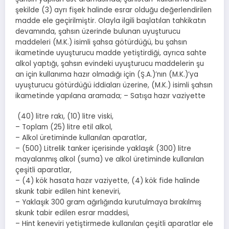
şekilde (3) ayrı fişek halinde esrar olduğu değerlendirilen
madde ele geçirilmiştir. Olayla ilgili başlatılan tahkikatın
devamında, şahsın üzerinde bulunan uyuşturucu
maddeleri (M.K.) isimli şahsa götürdüğü, bu şahsın
ikametinde uyuşturucu madde yetiştirdiği, ayrıca sahte
alkol yaptığı, şahsın evindeki uyuşturucu maddelerin şu
an için kullanıma hazır olmadığı için (Ş.A.)’nın (M.K.)’ya
uyuşturucu götürdüğü iddiaları üzerine, (M.K.) isimli şahsın
ikametinde yapılana aramada; – Satışa hazır vaziyette
(40) litre rakı, (10) litre viski,
– Toplam (25) litre etil alkol,
– Alkol üretiminde kullanılan aparatlar,
– (500) Litrelik tanker içerisinde yaklaşık (300) litre
mayalanmış alkol (suma) ve alkol üretiminde kullanılan
çeşitli aparatlar,
– (4) kök hasata hazır vaziyette, (4) kök fide halinde
skunk tabir edilen hint keneviri,
– Yaklaşık 300 gram ağırlığında kurutulmaya bırakılmış
skunk tabir edilen esrar maddesi,
– Hint keneviri yetiştirmede kullanılan çeşitli aparatlar ele