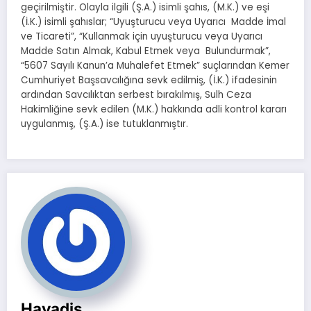
geçirilmiştir. Olayla ilgili (Ş.A.) isimli şahıs, (M.K.) ve eşi
(İ.K.) isimli şahıslar; “Uyuşturucu veya Uyarıcı Madde İmal
ve Ticareti”, “Kullanmak için uyuşturucu veya Uyarıcı
Madde Satın Almak, Kabul Etmek veya Bulundurmak”,
“5607 Sayılı Kanun’a Muhalefet Etmek” suçlarından Kemer
Cumhuriyet Başsavcılığına sevk edilmiş, (İ.K.) ifadesinin
ardından Savcılıktan serbest bırakılmış, Sulh Ceza
Hakimliğine sevk edilen (M.K.) hakkında adli kontrol kararı
uygulanmış, (Ş.A.) ise tutuklanmıştır.
Havadis