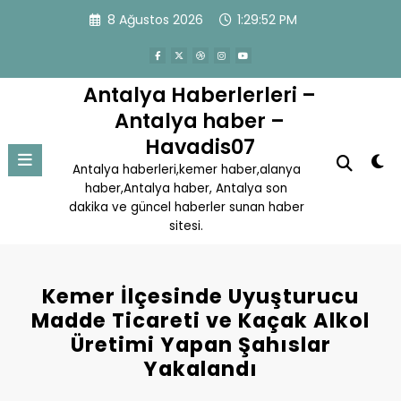
İçeriğe
8 Ağustos 2026
1:29:53 PM
atla
Antalya Haberlerleri –
Antalya haber –
Havadis07
Antalya haberleri,kemer haber,alanya
haber,Antalya haber, Antalya son
dakika ve güncel haberler sunan haber
sitesi.
Kemer İlçesinde Uyuşturucu
Madde Ticareti ve Kaçak Alkol
Üretimi Yapan Şahıslar
Yakalandı