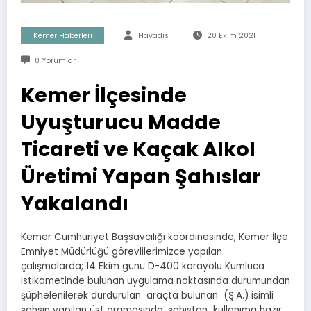
Kemer Haberleri
Havadis
20 Ekim 2021
0 Yorumlar
Kemer İlçesinde
Uyuşturucu Madde
Ticareti ve Kaçak Alkol
Üretimi Yapan Şahıslar
Yakalandı
Kemer Cumhuriyet Başsavcılığı koordinesinde, Kemer İlçe
Emniyet Müdürlüğü görevlilerimizce yapılan
çalışmalarda; 14 Ekim günü D-400 karayolu Kumluca
istikametinde bulunan uygulama noktasında durumundan
şüphelenilerek durdurulan araçta bulunan (Ş.A.) isimli
şahsın yapılan üst aramasında, şahıstan kullanıma hazır