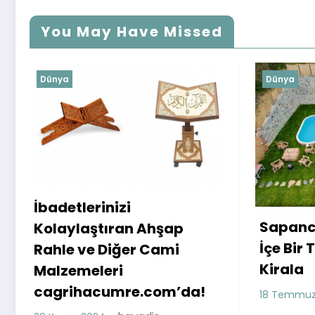
You May Have Missed
Dünya
Dünya
Sapanca’da Doğa ile İç
İçe Bir Tatil: Bungalov
Ahmet 
Kirala
sigara 
havadis
18 Temmuz 2023
14 Mayıs 2