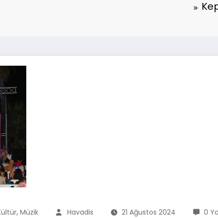
Kep
,
Kültür
Müzik
Havadis
21 Ağustos 2024
0 Y