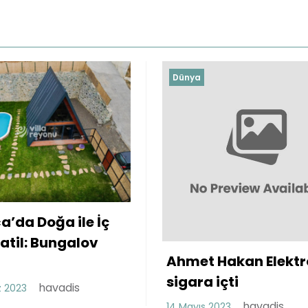
Dünya
Chery Yedek Parça
Sorunu Var mı?
havadis
26 Nisan 2023
Hakan Elektronik
içti
havadis
023