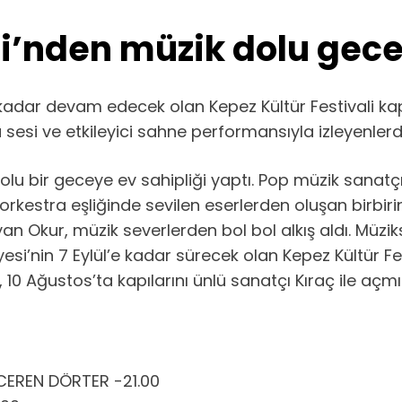
li’nden müzik dolu gece
e kadar devam edecek olan Kepez Kültür Festivali k
lü sesi ve etkileyici sahne performansıyla izleyenle
olu bir geceye ev sahipliği yaptı. Pop müzik sanatç
 orkestra eşliğinde sevilen eserlerden oluşan birbir
 Okur, müzik severlerden bol bol alkış aldı. Müzik
si’nin 7 Eylül’e kadar sürecek olan Kepez Kültür Fest
, 10 Ağustos’ta kapılarını ünlü sanatçı Kıraç ile açmış
EREN DÖRTER -21.00