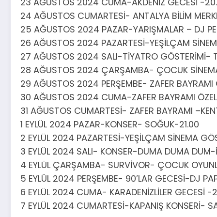
23 AĞUSTOS 2024 CUMA-AKDENİZ GECESİ -20
24 AĞUSTOS CUMARTESİ- ANTALYA BİLİM MERK
25 AĞUSTOS 2024 PAZAR-YARIŞMALAR – DJ 
26 AĞUSTOS 2024 PAZARTESİ-YEŞİLÇAM SİNEM
27 AĞUSTOS 2024 SALI-TİYATRO GÖSTERİMİ- TR
28 AĞUSTOS 2024 ÇARŞAMBA- ÇOCUK SİNEMAS
29 AĞUSTOS 2024 PERŞEMBE- ZAFER BAYRAMI ÖZ
30 AĞUSTOS 2024 CUMA-ZAFER BAYRAMI ÖZEL-
31 AĞUSTOS CUMARTESİ- ZAFER BAYRAMI –KEN
1 EYLÜL 2024 PAZAR-KONSER- SOĞUK-21.00
2 EYLÜL 2024 PAZARTESİ-YEŞİLÇAM SİNEMA GÖ
3 EYLÜL 2024 SALI- KONSER-DUMA DUMA DUM-
4 EYLÜL ÇARŞAMBA- SURVİVOR- ÇOCUK OYUNLA
5 EYLÜL 2024 PERŞEMBE- 90’LAR GECESİ-DJ PAP
6 EYLÜL 2024 CUMA- KARADENİZLİLER GECESİ -2
7 EYLÜL 2024 CUMARTESİ-KAPANIŞ KONSERİ- S