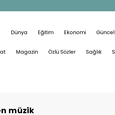
a
Dünya
Eğitim
Ekonomi
Güncel
nat
Magazin
Özlü Sözler
Sağlık
S
en müzik