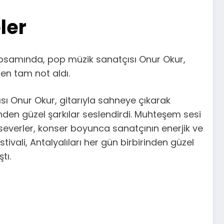
ler
apsamında, pop müzik sanatçısı Onur Okur,
rden tam not aldı.
ısı Onur Okur, gitarıyla sahneye çıkarak
inden güzel şarkılar seslendirdi. Muhteşem sesi
severler, konser boyunca sanatçının enerjik ve
ivali, Antalyalıları her gün birbirinden güzel
tı.