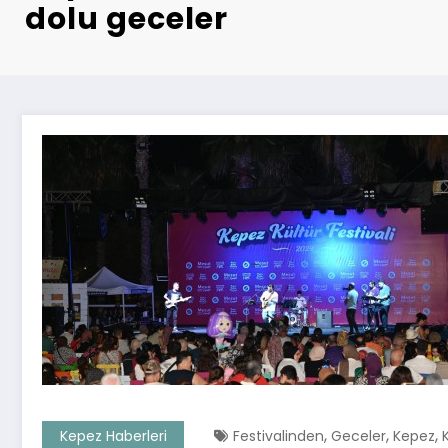
dolu geceler
,
,
,
Kepez Haberleri
Festivalinden
Geceler
Kepez