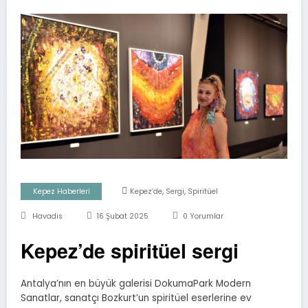
,
,
Kepez Haberleri
Kepez’de
Sergi
Spiritüel
Havadis
16 Şubat 2025
0 Yorumlar
Kepez’de spiritüel sergi
Antalya’nın en büyük galerisi DokumaPark Modern
Sanatlar, sanatçı Bozkurt’un spiritüel eserlerine ev