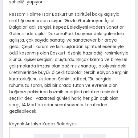
sahipliği yapıyor.
Ressam Halime İspir Bozkurt’un spiritüel bakış açısıyla
ürettiği eserlerden oluşan ‘Gözle Görülmeyen İçsel
Dalgalar’ adlı sergisi, Kepez Belediyesi Modern Sanatlar
Galerisi’nde açıldı. DokumaPark bünyesindeki galerideki
açılışta, çok sayıda sanatçı ve sanatsever bir araya
geldi. Çeşitli kurum ve kuruluşlardan spiritüel eserleriyle
ödül kazanmış olan Bozkurt, özenle hazırladığı resimleriyle
3’üncü kişisel sergisini oluşturdu. Birçok karma ve bireysel
çalışmalarda imzası olan bağımsız sanatçı, atölyesindeki
üretimlerinde büyük ölçekli tablolar tercih ediyor. Serginin
küratörlüğünü üstlenen Şahin Latifeci, “Bu sergide
ruhumuzu saran, bizi bir arada tutan ve evrenle olan
bağımızı pekiştiren kozmik enerjileri anlatan resimleri
seçtik” dedi. Pazartesi günleri hariç her gün açık olan
sergi, 14 Mart’a kadar sanatseverler tarafından
gezilebilecek.
Kaynak:Antalya Kepez Belediyesi