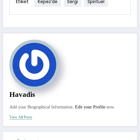
Etiket
Kepez’de
Sergi
Spiritüel
Havadis
Add your Biographical Information.
Edit your Profile
now.
View All Posts