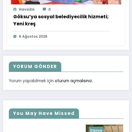
Havadis
0
Göksu’ya sosyal belediyecilik hizmeti;
Yeni kreş
6 Ağustos 2026
YORUM GÖNDER
Yorum yapabilmek için
oturum açmalısınız
.
You May Have Missed
Dünya