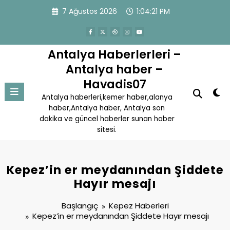
İçeriğe
7 Ağustos 2026
1:04:22 PM
atla
Antalya Haberlerleri –
Antalya haber –
Havadis07
Antalya haberleri,kemer haber,alanya
haber,Antalya haber, Antalya son
dakika ve güncel haberler sunan haber
sitesi.
Kepez’in er meydanından Şiddete
Hayır mesajı
Başlangıç
Kepez Haberleri
Kepez’in er meydanından Şiddete Hayır mesajı