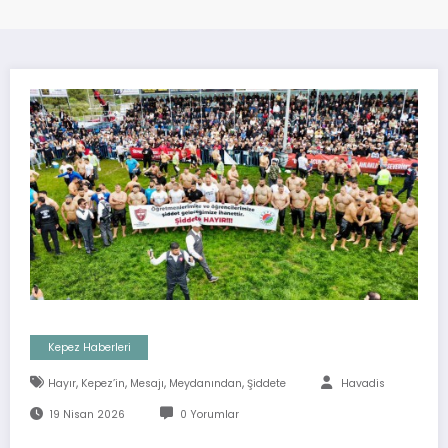
Kepez Haberleri
,
,
,
,
Hayır
Kepez’in
Mesajı
Meydanından
Şiddete
Havadis
19 Nisan 2026
0 Yorumlar