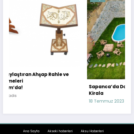
e
Sapanca’da Doğa ile İç İçe Bir Tatil: Bungalov
Kirala
18 Temmuz 2023
havadis
Ana Sayfa
Akseki haberleri
Aksu Haberleri