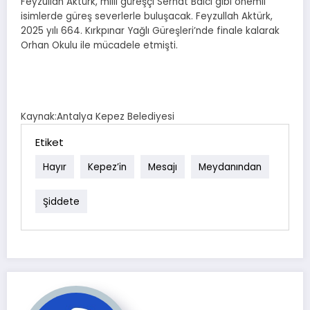
Feyzullah Aktürk, milli güreşçi Serhat Balcı gibi önemli
isimlerde güreş severlerle buluşacak. Feyzullah Aktürk,
2025 yılı 664. Kırkpınar Yağlı Güreşleri’nde finale kalarak
Orhan Okulu ile mücadele etmişti.
Kaynak:Antalya Kepez Belediyesi
Etiket
Hayır
Kepez’in
Mesajı
Meydanından
Şiddete