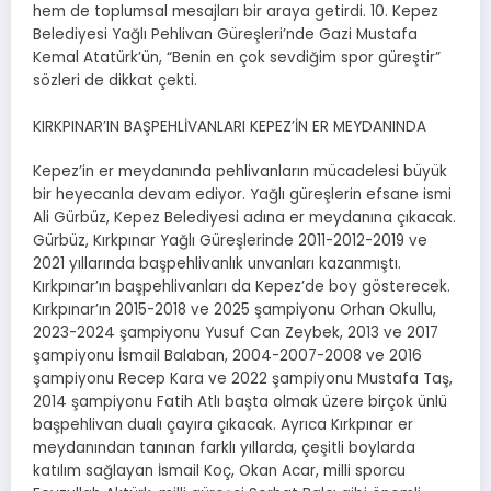
hem de toplumsal mesajları bir araya getirdi. 10. Kepez
Belediyesi Yağlı Pehlivan Güreşleri’nde Gazi Mustafa
Kemal Atatürk’ün, “Benin en çok sevdiğim spor güreştir”
sözleri de dikkat çekti.
KIRKPINAR’IN BAŞPEHLİVANLARI KEPEZ’İN ER MEYDANINDA
Kepez’in er meydanında pehlivanların mücadelesi büyük
bir heyecanla devam ediyor. Yağlı güreşlerin efsane ismi
Ali Gürbüz, Kepez Belediyesi adına er meydanına çıkacak.
Gürbüz, Kırkpınar Yağlı Güreşlerinde 2011-2012-2019 ve
2021 yıllarında başpehlivanlık unvanları kazanmıştı.
Kırkpınar’ın başpehlivanları da Kepez’de boy gösterecek.
Kırkpınar’ın 2015-2018 ve 2025 şampiyonu Orhan Okullu,
2023-2024 şampiyonu Yusuf Can Zeybek, 2013 ve 2017
şampiyonu İsmail Balaban, 2004-2007-2008 ve 2016
şampiyonu Recep Kara ve 2022 şampiyonu Mustafa Taş,
2014 şampiyonu Fatih Atlı başta olmak üzere birçok ünlü
başpehlivan dualı çayıra çıkacak. Ayrıca Kırkpınar er
meydanından tanınan farklı yıllarda, çeşitli boylarda
katılım sağlayan İsmail Koç, Okan Acar, milli sporcu