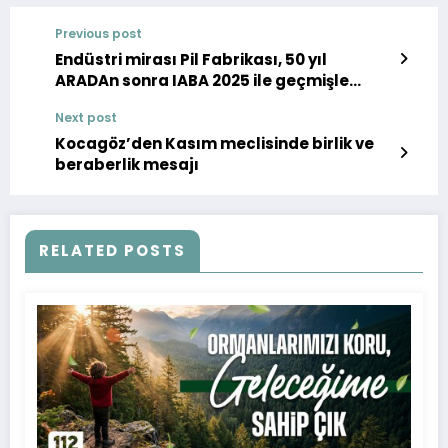
Previous post
Endüstri mirası Pil Fabrikası, 50 yıl
ARADAn sonra IABA 2025 ile geçmişle
geleceğe köprü oldu
Next post
Kocagöz’den Kasım meclisinde birlik ve
beraberlik mesajı
RELATED POSTS