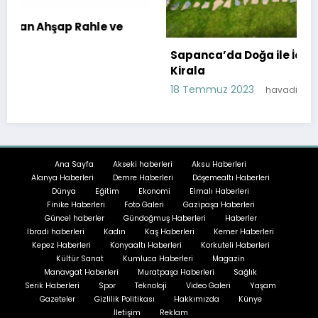
ve
Sapanca’da Doğa ile İç İçe Bir Tatil: Bungalov
Kirala
18 Temmuz 2023
havadis
Ana Sayfa
Akseki haberleri
Aksu Haberleri
Alanya Haberleri
Demre Haberleri
Döşemealtı Haberleri
Dünya
Eğitim
Ekonomi
Elmalı Haberleri
Finike Haberleri
Foto Galeri
Gazipaşa Haberleri
Güncel haberler
Gündoğmuş Haberleri
Haberler
İbradi haberleri
Kadın
Kaş Haberleri
Kemer Haberleri
Kepez Haberleri
Konyaaltı Haberleri
Korkuteli Haberleri
Kültür Sanat
Kumluca Haberleri
Magazin
Manavgat Haberleri
Muratpaşa Haberleri
Sağlık
Serik Haberleri
Spor
Teknoloji
Video Galeri
Yaşam
Gazeteler
Gizlilik Politikası
Hakkımızda
Künye
İletişim
Reklam