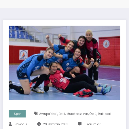
,
,
,
,
Spor
Avrupa’daki
Belli
Muratpaşa’nın
Öldü
Rakipleri
Havadis
29 Haziran 2018
0 Yorumlar