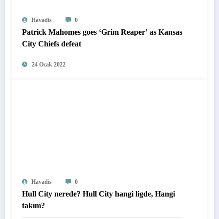
Havadis
0
Patrick Mahomes goes ‘Grim Reaper’ as Kansas
City Chiefs defeat
24 Ocak 2022
Havadis
0
Hull City nerede? Hull City hangi ligde, Hangi
takım?