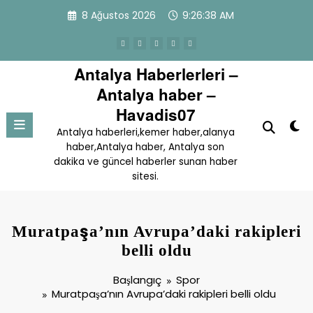
İçeriğe
8 Ağustos 2026
9:26:39 AM
atla
Antalya Haberlerleri –
Antalya haber –
Havadis07
Antalya haberleri,kemer haber,alanya
haber,Antalya haber, Antalya son
dakika ve güncel haberler sunan haber
sitesi.
Muratpaşa’nın Avrupa’daki rakipleri
belli oldu
Başlangıç
Spor
Muratpaşa’nın Avrupa’daki rakipleri belli oldu