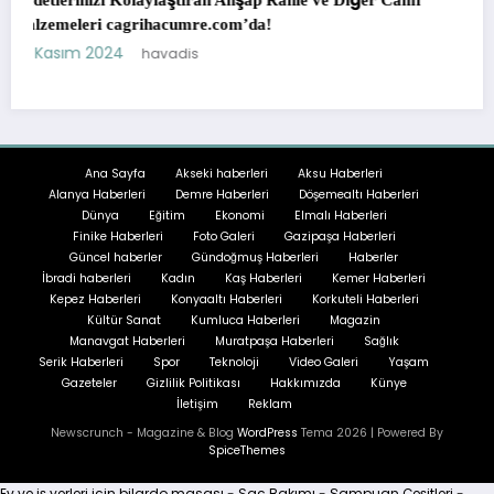
p Rahle ve Diğer Cami
a!
Sapanca’da Doğa ile İç İçe Bir Tatil: Bu
18 Temmuz 2023
havadis
Ana Sayfa
Akseki haberleri
Aksu Haberleri
Alanya Haberleri
Demre Haberleri
Döşemealtı Haberleri
Dünya
Eğitim
Ekonomi
Elmalı Haberleri
Finike Haberleri
Foto Galeri
Gazipaşa Haberleri
Güncel haberler
Gündoğmuş Haberleri
Haberler
İbradi haberleri
Kadın
Kaş Haberleri
Kemer Haberleri
Kepez Haberleri
Konyaaltı Haberleri
Korkuteli Haberleri
Kültür Sanat
Kumluca Haberleri
Magazin
Manavgat Haberleri
Muratpaşa Haberleri
Sağlık
Serik Haberleri
Spor
Teknoloji
Video Galeri
Yaşam
Gazeteler
Gizlilik Politikası
Hakkımızda
Künye
İletişim
Reklam
Newscrunch - Magazine & Blog
WordPress
Tema 2026 | Powered By
SpiceThemes