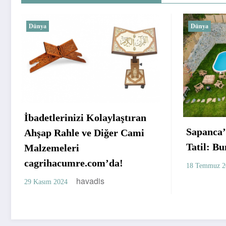
Dünya
Dünya
Sapanca’da Doğa ile İç İçe Bir
Tatil: Bungalov Kirala
Ahmet H
havadis
18 Temmuz 2023
sigara iç
14 Mayıs 20