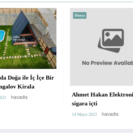
Dünya
Chery Yedek Parça Sor
Var mı?
havadis
26 Nisan 2023
akan Elektronik
ti
havadis
23