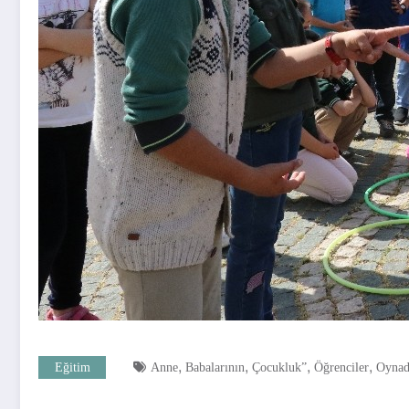
,
,
,
,
Eğitim
Anne
Babalarının
Çocukluk”
Öğrenciler
Oynad