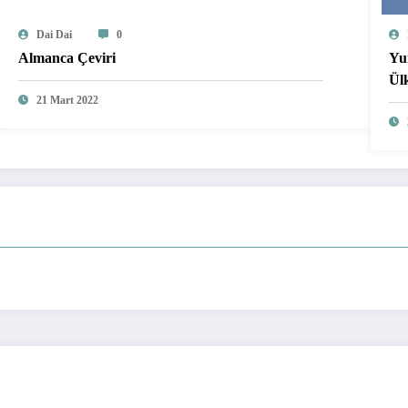
Dai Dai
0
Almanca Çeviri
Yu
Ül
21 Mart 2022