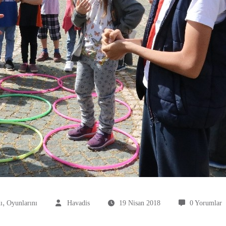
,
ı
Oyunlarını
Havadis
19 Nisan 2018
0 Yorumlar