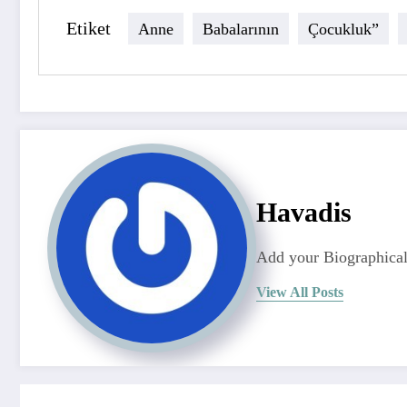
Etiket
Anne
Babalarının
Çocukluk”
Havadis
Add your Biographical
View All Posts