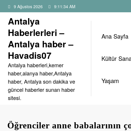
İçeriğe
9 Ağustos 2026
9:11:35 AM
atla
Antalya
Haberlerleri –
Ana Sayfa
Antalya haber –
Havadis07
Kültür Sana
Antalya haberleri,kemer
haber,alanya haber,Antalya
Yaşam
haber, Antalya son dakika ve
güncel haberler sunan haber
sitesi.
Öğrenciler anne babalarının ç