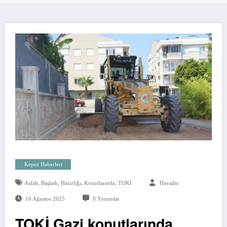
Kepez Haberleri
,
,
,
,
Asfalt
Başladı
Hazırlığı
Konutlarında
TOKİ
Havadis
10 Ağustos 2025
0 Yorumlar
TOKİ Gazi konutlarında