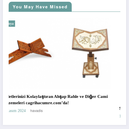
You May Have Missed
Dünya
 ve Diğer Cami
Sapanca’da Doğa ile İç İçe Bir Tatil: Bungalov 
havadis
18 Temmuz 2023