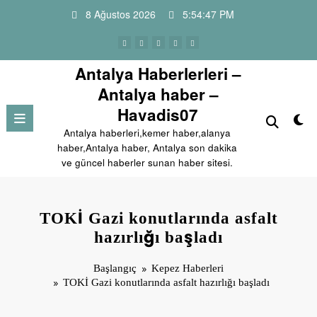
İçeriğe
8 Ağustos 2026
5:54:48 PM
atla
Antalya Haberlerleri –
Antalya haber –
Havadis07
Antalya haberleri,kemer haber,alanya
haber,Antalya haber, Antalya son dakika
ve güncel haberler sunan haber sitesi.
TOKİ Gazi konutlarında asfalt
hazırlığı başladı
Başlangıç
Kepez Haberleri
TOKİ Gazi konutlarında asfalt hazırlığı başladı