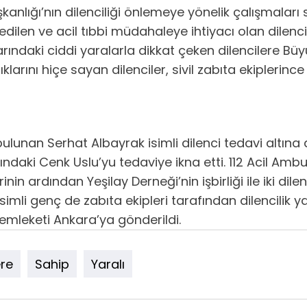
anlığı’nın dilenciliği önlemeye yönelik çalışmaları s
 edilen ve acil tıbbi müdahaleye ihtiyacı olan dilenc
rındaki ciddi yaralarla dikkat çeken dilencilere Büy
rını hiçe sayan dilenciler, sivil zabıta ekiplerince 
lunan Serhat Albayrak isimli dilenci tedavi altına a
aki Cenk Uslu’yu tedaviye ikna etti. 112 Acil Ambula
rinin ardından Yeşilay Derneği’nin işbirliği ile iki 
isimli genç de zabıta ekipleri tarafından dilencilik
memleketi Ankara’ya gönderildi.
ere
Sahip
Yaralı