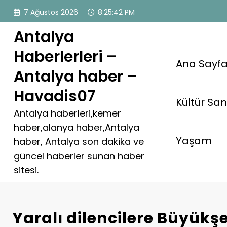
İçeriğe
7 Ağustos 2026
8:25:44 PM
atla
Antalya
Haberlerleri –
Ana Sayf
Antalya haber –
Havadis07
Kültür Sa
Antalya haberleri,kemer
haber,alanya haber,Antalya
Yaşam
haber, Antalya son dakika ve
güncel haberler sunan haber
sitesi.
Yaralı dilencilere Büyükş