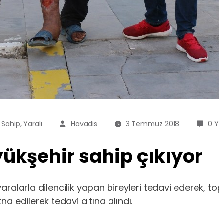
,
,
Sahip
Yaralı
Havadis
3 Temmuz 2018
0 
yükşehir sahip çıkıyor
 yaralarla dilencilik yapan bireyleri tedavi ederek
a edilerek tedavi altına alındı.