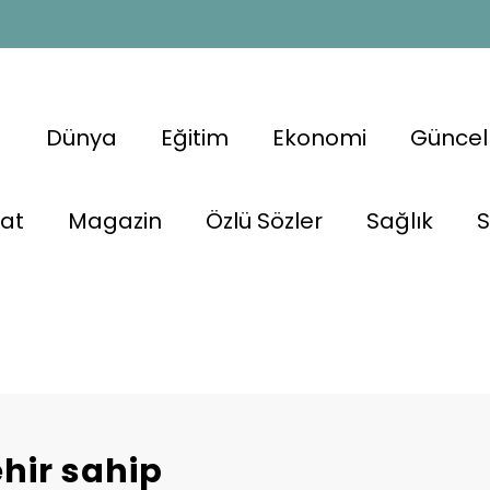
a
Dünya
Eğitim
Ekonomi
Güncel
nat
Magazin
Özlü Sözler
Sağlık
S
ehir sahip