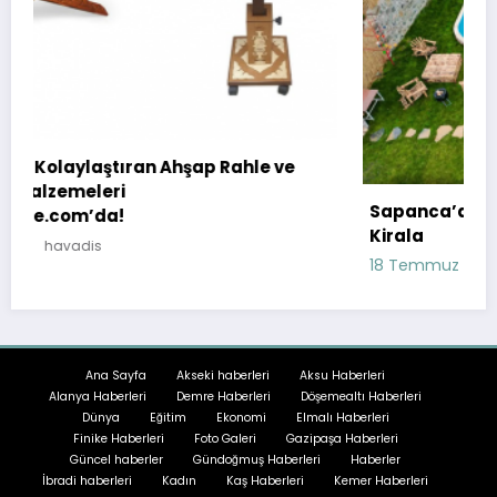
 ve
Sapanca’da Doğa ile İç İçe Bir Tatil: Bungalov
Kirala
18 Temmuz 2023
havadis
Ana Sayfa
Akseki haberleri
Aksu Haberleri
Alanya Haberleri
Demre Haberleri
Döşemealtı Haberleri
Dünya
Eğitim
Ekonomi
Elmalı Haberleri
Finike Haberleri
Foto Galeri
Gazipaşa Haberleri
Güncel haberler
Gündoğmuş Haberleri
Haberler
İbradi haberleri
Kadın
Kaş Haberleri
Kemer Haberleri