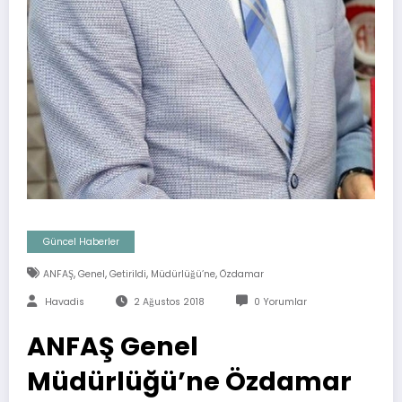
Güncel Haberler
,
,
,
,
ANFAŞ
Genel
Getirildi
Müdürlüğü’ne
Özdamar
Havadis
2 Ağustos 2018
0 Yorumlar
ANFAŞ Genel
Müdürlüğü’ne Özdamar