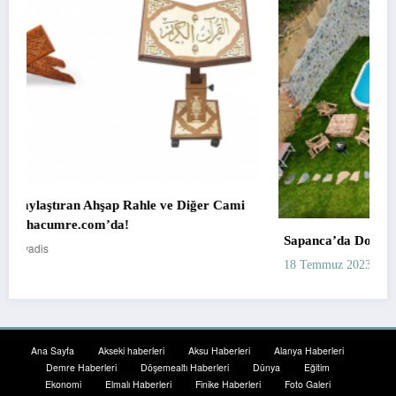
ğer Cami
Sapanca’da Doğa ile İç İçe Bir Tatil: Bungalov Kirala
havadis
18 Temmuz 2023
Ana Sayfa
Akseki haberleri
Aksu Haberleri
Alanya Haberleri
Demre Haberleri
Döşemealtı Haberleri
Dünya
Eğitim
Ekonomi
Elmalı Haberleri
Finike Haberleri
Foto Galeri