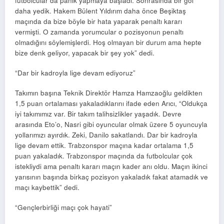
futbolcular da panik yapmaya başladı. Sonrasında bir gol
daha yedik. Hakem Bülent Yıldırım daha önce Beşiktaş
maçında da bize böyle bir hata yaparak penaltı kararı
vermişti. O zamanda yorumcular o pozisyonun penaltı
olmadığını söylemişlerdi. Hoş olmayan bir durum ama hepte
bize denk geliyor, yapacak bir şey yok” dedi.
“Dar bir kadroyla lige devam ediyoruz”
Takımın başına Teknik Direktör Hamza Hamzaoğlu geldikten
1,5 puan ortalaması yakaladıklarını ifade eden Arıcı, “Oldukça
iyi takımımız var. Bir takım talihsizlikler yaşadık. Devre
arasında Eto’o, Nasri gibi oyuncular olmak üzere 5 oyuncuyla
yollarımızı ayırdık. Zeki, Danilo sakatlandı. Dar bir kadroyla
lige devam ettik. Trabzonspor maçına kadar ortalama 1,5
puan yakaladık. Trabzonspor maçında da futbolcular çok
istekliydi ama penaltı kararı maçın kader anı oldu. Maçın ikinci
yarısının başında birkaç pozisyon yakaladık fakat atamadık ve
maçı kaybettik” dedi.
“Gençlerbirliği maçı çok hayati”