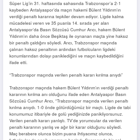
Süper Lig’in 31. haftasında sahasında Trabzonspor’a 2-1
kaybeden Antalyaspor’da maçın hakemi Bülent Yıldırım’ın
verdiği penaltı kararına tepkiler devam ediyor. Ligde kalma
mücadelesi veren ve 35 puanla 14. sırada yer alan
Antalyaspor’da Basın Sözcüsü Cumhur Arıcı, hakem Bülent
Yıldırım’ın daha önce Beşiktaş ile oynanan maçta yine haksız
bir penaltı çaldığını söyledi. Arıcı, Trabzonspor maçında
çalınan haksız penaltının ardından futbolcuların ligdeki
konumlarından dolayı paniklediğini ve maçın kaybedildiğini
ifade etti.
“Trabzonspor maçında verilen penaltı kararı kırılma anıydı”
Trabzonspor maçında hakem Bülent Yıldırım’ın verdiği penaltı
kararının kırılma anı olduğunu ifade eden Antalyaspor Basın
Sözcüsü Cumhur Arıcı, “Trabzonspor maçında verilen penaltı
kırılma anıydı. 1-0 önde götürdüğümüz bir maçtı. Ligde de tabi
konumumuz itibariyle de golü yediğinizde panikliyorsunuz.
Verilen penaltı kararı yanlıştı. TV’de yorumcular da verilen
penaltı kararının yanlış ve ağır bir karar olduğunu söyledi.
Maç berabere olunca bizim puana ihtiyacımız olunca,