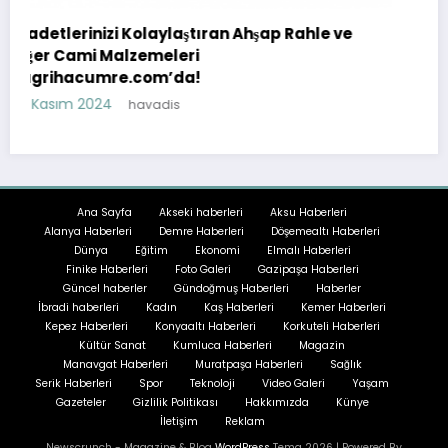
şap Rahle ve
Sapanca’da Doğa ile İç İçe Bir Tatil
Kirala
18 Temmuz 2023
havadis
Ana Sayfa
Akseki haberleri
Aksu Haberleri
Alanya Haberleri
Demre Haberleri
Döşemealtı Haberleri
Dünya
Eğitim
Ekonomi
Elmalı Haberleri
Finike Haberleri
Foto Galeri
Gazipaşa Haberleri
Güncel haberler
Gündoğmuş Haberleri
Haberler
İbradi haberleri
Kadın
Kaş Haberleri
Kemer Haberleri
Kepez Haberleri
Konyaaltı Haberleri
Korkuteli Haberleri
Kültür Sanat
Kumluca Haberleri
Magazin
Manavgat Haberleri
Muratpaşa Haberleri
Sağlık
Serik Haberleri
Spor
Teknoloji
Video Galeri
Yaşam
Gazeteler
Gizlilik Politikası
Hakkımızda
Künye
İletişim
Reklam