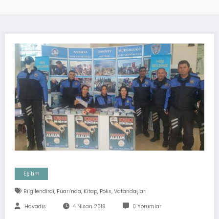
Eğitim
,
,
,
,
Bilgilendirdi
Fuarı’nda
Kitap
Polis
Vatandaşları
Havadis
4 Nisan 2018
0 Yorumlar